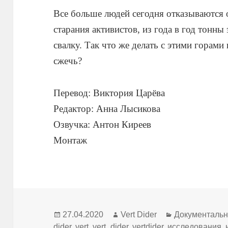
Все больше людей сегодня отказываются о
старания активистов, из года в год тонны
свалку. Так что же делать с этими горам
сжечь?
Перевод: Виктория Царёва
Редактор: Анна Лысикова
Озвучка: Антон Киреев
Монтаж
Опубликовано
Автор
Рубрики
27.04.2020
Vert Dider
Документаль
dider
,
vert
,
vert_dider
,
vertdider
,
исследования
,