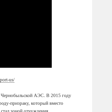
pport-us/
а Чернобыльской АЭС. В 2015 году
роду-призраку, который вместо
 стал зоной отчуждения.