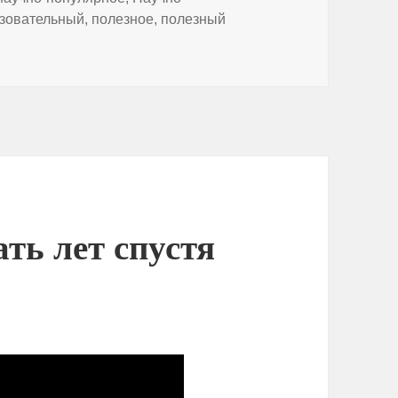
зовательный
,
полезное
,
полезный
 не сжечь весь мусор? [AsapSCIENCE]
ть лет спустя