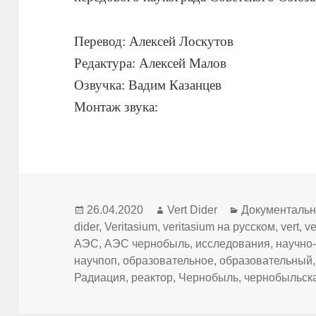
Перевод: Алексей Лоскутов
Редактура: Алексей Малов
Озвучка: Вадим Казанцев
Монтаж звука:
Опубликовано
Автор
Рубрики
26.04.2020
Vert Dider
Документаль
dider
,
Veritasium
,
veritasium на русском
,
vert
,
ve
АЭС
,
АЭС чернобыль
,
исследования
,
научно
научпоп
,
образовательное
,
образовательный
Радиация
,
реактор
,
Чернобыль
,
чернобыльск