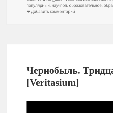
популярный
,
научпоп
,
образовательное
,
обра
к записи Почему бы
Добавить комментарий
Чернобыль. Тридца
[Veritasium]