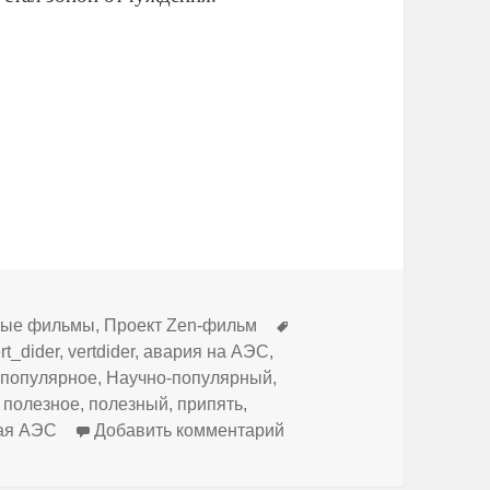
Метки
ные фильмы
,
Проект Zen-фильм
rt_dider
,
vertdider
,
авария на АЭС
,
-популярное
,
Научно-популярный
,
,
полезное
,
полезный
,
припять
,
к записи Чернобыль. Трид
ая АЭС
Добавить комментарий