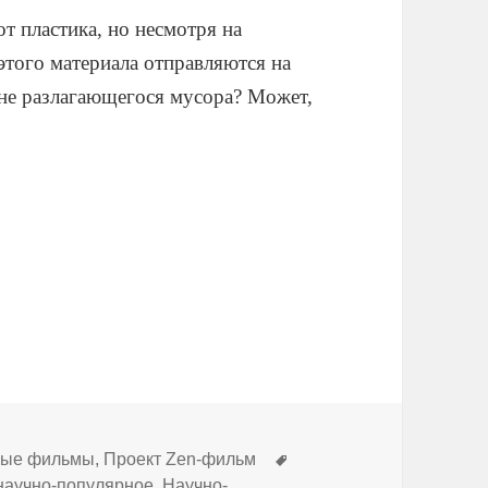
т пластика, но несмотря на
 этого материала отправляются на
и не разлагающегося мусора? Может,
Метки
ные фильмы
,
Проект Zen-фильм
научно-популярное
,
Научно-