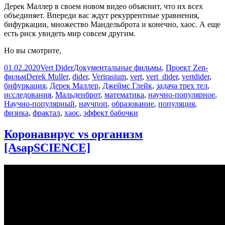
Дерек Маллер в своем новом видео объяснит, что их всех
объединяет. Впереди вас ждут рекуррентные уравнения,
бифуркации, множество Мандельброта и конечно, хаос. А еще
есть риск увидеть мир совсем другим.
Но вы смотрите,
Опубликовано
Автор
Рубрики
01.02.2020
Vert Dider
Документальные фильмы
,
Проект Zen-
Метки
фильм
Derek Muller
,
dider
,
Verirasium
,
vert
,
vert_dider
,
vertdider
,
бифуркация
,
Дерек Маллер
,
Джеймс Глейк
,
задача трех тел
,
исследования
,
Мальденброт
,
математика
,
научно-популярное
,
Научно-популярный
,
научпоп
,
образование
,
популяция
,
физика
,
фрактал
,
хаос
,
эффект бабочки
Коронавирус vs организм
[AsapSCIENCE]