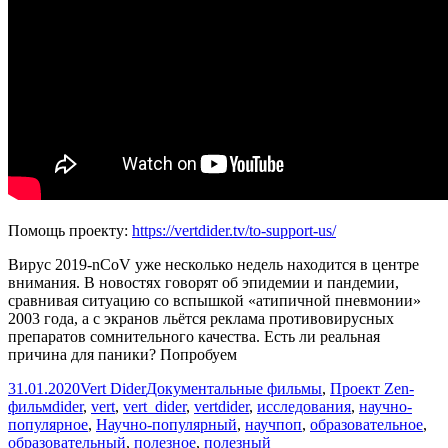
Помощь проекту:
https://vertdider.tv/to-support-us/
Вирус 2019-nCoV уже несколько недель находится в центре
внимания. В новостях говорят об эпидемии и пандемии,
сравнивая ситуацию со вспышкой «атипичной пневмонии»
2003 года, а с экранов льётся реклама противовирусных
препаратов сомнительного качества. Есть ли реальная
причина для паники? Попробуем
Опубликовано
Автор
Рубрики
31.01.2020
Vert Dider
Документальные фильмы
,
Проект Zen-
Метки
фильм
dider
,
vert
,
vert_dider
,
vertdider
,
исследования
,
научно-
популярное
,
Научно-популярный
,
научпоп
,
образовательное
,
образовательный
,
полезное
,
полезный