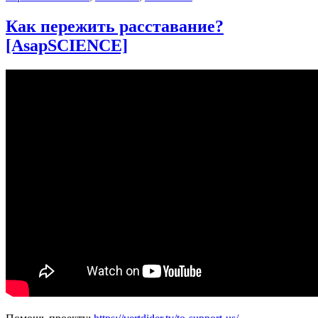
Как пережить расставание?
[AsapSCIENCE]