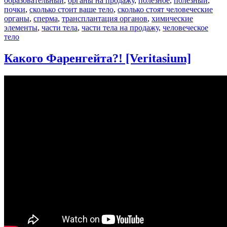
образовательный
,
органы на продажу
,
полезное
,
полезный
,
почки
,
сколько стоит ваше тело
,
сколько стоят человеческие
органы
,
сперма
,
трансплантация органов
,
химические
элементы
,
части тела
,
части тела на продажу
,
человеческое
тело
Какого Фаренгейта?! [Veritasium]