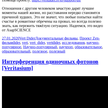
Помощь проекту:
https://vertdider.tv/to-support-us/
Отношения с другим человеком зачастую дарят лучшие
моменты нашей жизни, но расставания нередко становятся
причиной худших. Это не значит, что любые попытки найти
счастье в романтике обречены на провал, но всегда полезно
знать, как пережить тяжёлую ситуацию. Надеемся, это видео
от AsapSCIENCE
Опубликовано
Автор
Рубрики
27.01.2020
Vert Dider
Документальные фильмы
,
Проект Zen-
Метки
фильм
dider
,
vert
,
vert_dider
,
vertdider
,
исследования
,
научно-
популярное
,
Научно-популярный
,
научпоп
,
образовательное
,
образовательный
,
полезное
,
полезный
Интерференция одиночных фотонов
[Veritasium]