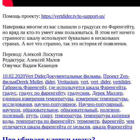
Помощь проекту:
https://vertdider.tv/to-support-us/
Наверняка многие из вас слышали о градусах по Фаренгейту,
но вряд ли кто-то умеет ими пользоваться. В этом нет ничего
странного: шкалу используют буквально в нескольких
странах. А вот что странно, так это история её появления.
Перевод: Алексей Лоскутов
Редактура: Алексей Малов
Озвучка: Вадим Казанцев
Опубликовано
Автор
Рубрики
10.02.2020
Vert Dider
Документальные фильмы
,
Проект Zen-
Метки
фильм
Derek Muller
,
dider
,
Veritasium
,
vert
,
vert_dider
,
vertdider
,
Габриель Фаренгейт
,
где используется шкала Фаренгейта
,
градус
,
градус по фаренгейту
,
градусник
,
Дерек Маллер
,
единица измерения температуры
,
измерение температуры
,
исследования
,
научно-популярное
,
Научно-популярный
,
научпоп
,
образовательное
,
образовательный
,
полезное
,
полезный
,
ртуть
,
спирт
,
температура
,
температура кипения
воды
,
температура по фаренгейту
,
термометр
,
фаренгейт
,
чем
отличается шкала фаренгейта от цельсия
,
шкала Фаренгейта
Что убивает клетки мозга?