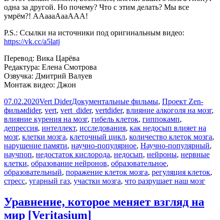
одна за другой. Но почему? Что с этим делать? Мы все
умрём?! ААаааАааААА!
P.S.: Ссылки на источники под оригинальным видео:
https://vk.cc/a5latj
Перевод: Вика Царёва
Редактура: Елена Смотрова
Озвучка: Дмитрий Валуев
Монтаж видео: Джон
Опубликовано
Автор
Рубрики
07.02.2020
Vert Dider
Документальные фильмы
,
Проект Zen-
Метки
фильм
dider
,
vert
,
vert_dider
,
vertdider
,
влияние алкоголя на мозг
,
влияние курения на мозг
,
гибель клеток
,
гиппокамп
,
депрессия
,
интеллект
,
исследования
,
как недосып влияет на
мозг
,
клетки мозга
,
клеточный цикл
,
количество клеток мозга
,
нарушение памяти
,
научно-популярное
,
Научно-популярный
,
научпоп
,
недостаток кислорода
,
недосып
,
нейроны
,
нервные
клетки
,
образование нейронов
,
образовательное
,
образовательный
,
поражение клеток мозга
,
регуляция клеток
,
стресс
,
угарный газ
,
участки мозга
,
что разрушает наш мозг
Уравнение, которое меняет взгляд на
мир [Veritasium]