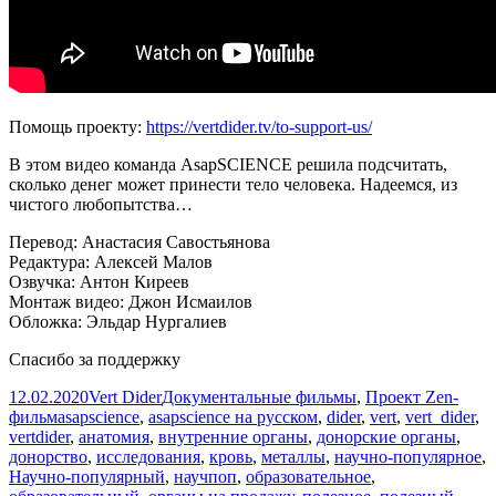
Помощь проекту:
https://vertdider.tv/to-support-us/
В этом видео команда AsapSCIENCE решила подсчитать,
сколько денег может принести тело человека. Надеемся, из
чистого любопытства…
Перевод: Анастасия Савостьянова
Редактура: Алексей Малов
Озвучка: Антон Киреев
Монтаж видео: Джон Исмаилов
Обложка: Эльдар Нургалиев
Спасибо за поддержку
Опубликовано
Автор
Рубрики
12.02.2020
Vert Dider
Документальные фильмы
,
Проект Zen-
Метки
фильм
asapscience
,
asapscience на русском
,
dider
,
vert
,
vert_dider
,
vertdider
,
анатомия
,
внутренние органы
,
донорские органы
,
донорство
,
исследования
,
кровь
,
металлы
,
научно-популярное
,
Научно-популярный
,
научпоп
,
образовательное
,