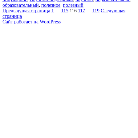
образовательный
,
полезное
,
полезный
Пагинация
Страница
Страница
Страница
Страница
Страница
Предыдущая страница
1
…
115
116
117
…
119
Следующая
страница
записей
Сайт работает на WordPress