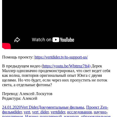
Помощь проекту:
https://vertdider.tv/to-support-us/
В предыдущем видео (
https://youtu.be/Wbttrnz7ft4)
Дерек
Маллер однозначно продемонстрировал, что свет ведет себя
как волна, повторив оригинальный опыт Юнга с двумя
щелями. Но что будет, если через них пропустить не поток
света, а отдельные фотоны?
Перевод: Алексей Лоскутов
Редактура: Алексей
Опубликовано
Автор
Рубрики
24.01.2020
Vert Dider
Документальные фильмы
,
Проект Zen-
Метки
фильм
dider
,
vert
,
vert_dider
,
vertdider
,
исследования
,
научно-
популярное
,
Научно-популярный
,
научпоп
,
образовательное
,