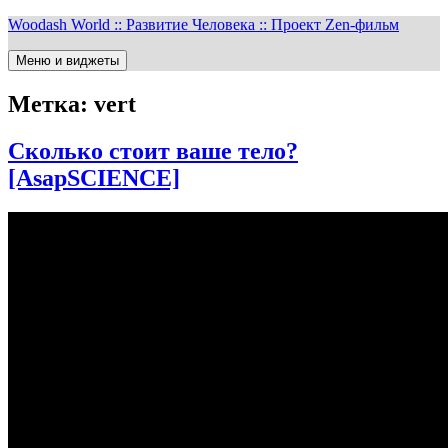
Перейти
Woodash World :: Развитие Человека :: Проект Zen-фильм
к
содержимому
Меню и виджеты
Метка:
vert
Сколько стоит ваше тело?
[AsapSCIENCE]