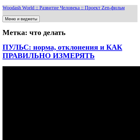
Перейти
Woodash World :: Развитие Человека :: Проект Zen-фильм
к
содержимому
Меню и виджеты
Метка:
что делать
ПУЛЬС: норма, отклонения и КАК
ПРАВИЛЬНО ИЗМЕРЯТЬ