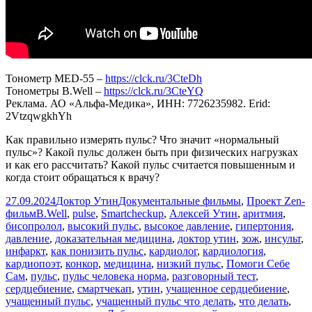
Тонометр MED-55 –
https://clck.ru/3CteDh
Тонометры B.Well –
https://clck.ru/3CteYQ
Реклама. АО «Альфа-Медика», ИНН: 7726235982. Erid:
2VtzqwgkhYh
Как правильно измерять пульс? Что значит «нормальный
пульс»? Какой пульс должен быть при физических нагрузках
и как его рассчитать? Какой пульс считается повышенным и
когда стоит обращаться к врачу?
Опубликовано
Автор
Рубрики
27.09.2024
Доктор Утин
Документальные фильмы
,
Проект Zen-
Метки
фильм
B.Well
,
pulse
,
Smartcheckup
,
Алексей Утин
,
аритмия
,
бисопролол
,
высокий пульс
,
высокое давление
,
гипертония
,
давление
,
доказательная медицина
,
доктор утин
,
зож
,
инсульт
,
инфаркт
,
как понизить пульс
,
кардиолог
,
кардиология
,
кардиопоэт
,
конкор
,
медицина
,
низкий пульс
,
Помоги Себе
Сам
,
пульс
,
пульс человека норма
,
разговорный тест
,
сердцебиение
,
смартчекап
,
утин
,
учащенное сердцебиение
,
учащенный пульс
,
учащенный пульс что делать
,
что делать
,