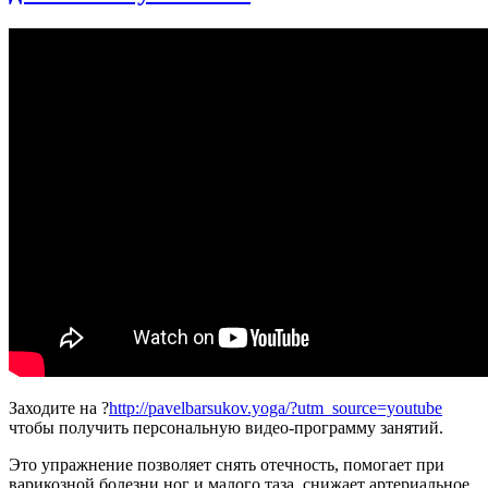
с
@DoctorUtin
Заходите на ?
http://pavelbarsukov.yoga/?utm_source=youtube
чтобы получить персональную видео-программу занятий.
Это упражнение позволяет снять отечность, помогает при
варикозной болезни ног и малого таза, снижает артериальное