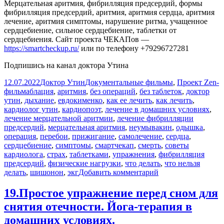
Мерцательная аритмия, фибрилляция предсердий, формы
фибрилляция предсердий, аритмия, аритмия сердца, аритмия
лечение, аритмия симптомы, нарушение ритма, учащенное
сердцебиение, сильное сердцебиение, таблетки от
сердцебиения. Сайт проекта ЧЕКАПов —
https://smartcheckup.ru/
или по телефону +79296727281
Подпишись на канал доктора Утина
Опубликовано
Автор
Рубрики
12.07.2022
Доктор Утин
Документальные фильмы
,
Проект Zen-
Метки
фильм
аблация
,
аритмия
,
без операций
,
без таблеток
,
доктор
утин
,
дыхание
,
евдокименко
,
как ее лечить
,
как лечить
,
кардиолог утин
,
кардиопоэт
,
лечение в домашних условиях
,
лечение мерцательной аритмии
,
лечение фибрилляции
предсердий
,
мерцательная аритмия
,
неумывакин
,
одышка
,
операция
,
перебои
,
прижигание
,
самолечение
,
сердца
,
сердцебиение
,
симптомы
,
смартчекап
,
смерть
,
советы
кардиолога
,
страх
,
таблетками
,
упражнения
,
фибрилляция
предсердий
,
физические нагрузки
,
что делать
,
что нельзя
к
делать
,
шишонон
,
экг
Добавить комментарий
записи
Мерцательная
19.Простое упражнение перед сном для
аритмия.
снятия отечности. Йога-терапия в
Фибрилляция
предсердий
домашних условиях.