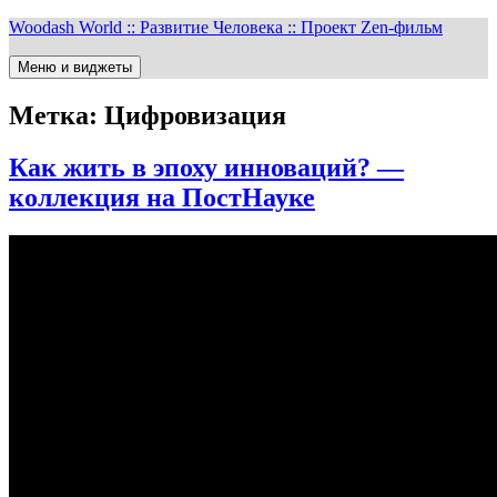
Перейти
Woodash World :: Развитие Человека :: Проект Zen-фильм
к
содержимому
Меню и виджеты
Метка:
Цифровизация
Как жить в эпоху инноваций? —
коллекция на ПостНауке