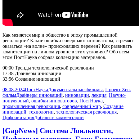
Как меняется мир и общество в эпоху промышленной
революции? Какие ошибки совершают инноваторы, стремясь
оказаться «на волне» происходящих перемен? Как развивать
компетенции на личном уровне в этих условиях? Обо всем
этом ПостНаука собрала коллекцию материалов.
00:00 Тренды технологической революции
17:38 Драйверы инноваций
33:56 Создание инноваций
Опубликовано
Автор
Рубрики
08.08.2024
ПостНаука
Документальные фильмы
,
Проект Zen-
Метки
фильм
Драйверы инноваций
,
инновации
,
лекция
,
Научно-
популярный
,
ошибки инноваторов
,
ПостНаука
,
промышленная революция
,
современный мир
,
Создание
инноваций
,
технологии
,
технологическая революция
,
к
Цифровизация
Добавить комментарий
записи
Как
[GapNews] Система Лояльности,
жить
Цифровые паспорта, Банк Биометрии