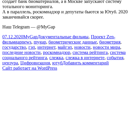
создает банк биоматериалов, а в Москве запускают систему
тотального мониторинга.
А в параллель, роскомнадзор и депутаты бьются за Ютуб. 2020
заканчивайся скорее.
Наш Telegram — @MyGap
Опубликовано
Автор
Рубрики
07.12.2020
MyGap
Документальные фильмы
,
Проект Zen-
Метки
фильм
gapnews
,
mygap
,
биометрические данные
,
биометрия
,
государство
,
гэп
,
интернет
,
майгэп
,
новости
,
новости мира
,
последние новости
,
роскомнадзор
,
система рейтинга
,
система
социального рейтинга
,
слежка
,
слежка в интернете
,
события
,
к
цензура
,
Цифровизация
,
ютуб
Добавить комментарий
записи
Сайт работает на WordPress
[GapNews]
Система
Лояльност
Цифровые
паспорта,
Банк
Биометри