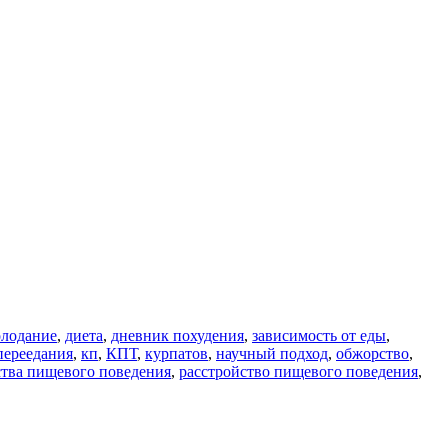
олодание
,
диета
,
дневник похудения
,
зависимость от еды
,
переедания
,
кп
,
КПТ
,
курпатов
,
научный подход
,
обжорство
,
ства пищевого поведения
,
расстройство пищевого поведения
,