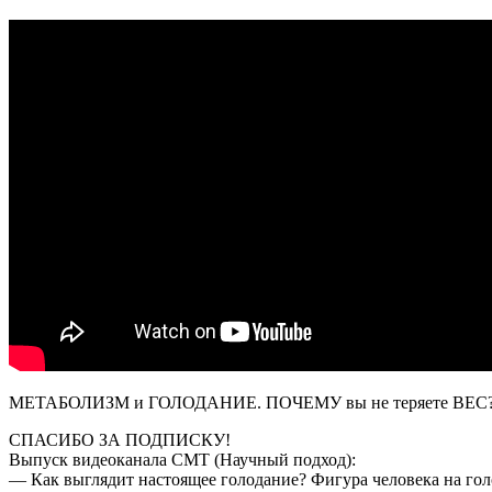
МЕТАБОЛИЗМ и ГОЛОДАНИЕ. ПОЧЕМУ вы не теряете ВЕС
СПАСИБО ЗА ПОДПИСКУ!
Выпуск видеоканала CMT (Научный подход):
— Как выглядит настоящее голодание? Фигура человека на го