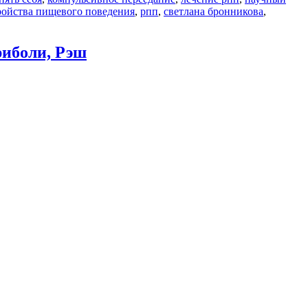
ройства пищевого поведения
,
рпп
,
светлана бронникова
,
иболи, Рэш