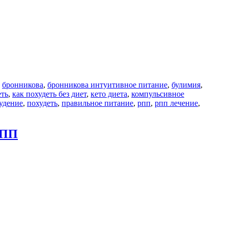
,
бронникова
,
бронникова интуитивное питание
,
булимия
,
еть
,
как похудеть без диет
,
кето диета
,
компульсивное
удение
,
похудеть
,
правильное питание
,
рпп
,
рпп лечение
,
РПП