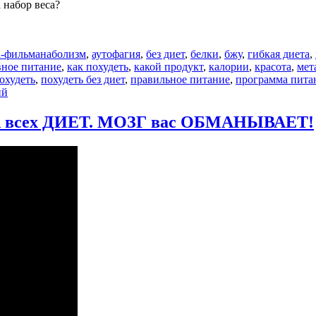
 набор веса?
Метки
n-фильм
анаболизм
,
аутофагия
,
без диет
,
белки
,
бжу
,
гибкая диета
,
ное питание
,
как похудеть
,
какой продукт
,
калории
,
красота
,
мет
охудеть
,
похудеть без диет
,
правильное питание
,
программа пита
к
ий
записи
ПОЧЕМУ
КА всех ДИЕТ. МОЗГ вас ОБМАНЫВАЕТ!
вы
не
теряете
вес?
Метаболизм
и
голодание.