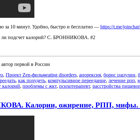
ию за 10 минут. Удобно, быстро и бесплатно —
https://t.me/join
н ли подсчет калорий? С. БРОННИКОВА. #2
 автор первой в России
Метки
ео
,
Проект Zen-фильм
eating disorders
,
анорексия
,
борис цацулин
,
ереедать
,
как похудеть
,
компульсивное переедание
,
лечение рпп
,
м
т калорий
,
проблемы с жкт
,
психотерапевт
,
расстройства пищево
ивное
ВА. Калории, ожирение, РПП, мифы. 
:
ИКА,
е
.