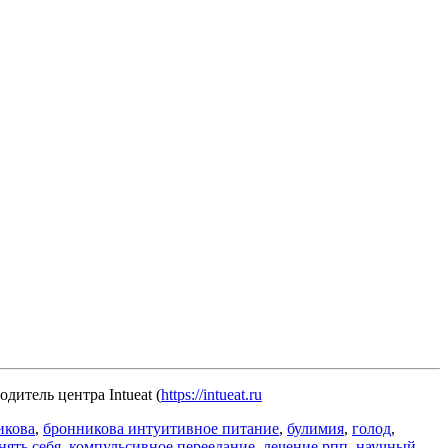
итель центра Intueat (
https://intueat.ru
икова
,
бронникова интуитивное питание
,
булимия
,
голод
,
нять себя
,
компульсивное переедание
,
лечение рпп
,
научный