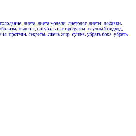
голодание
,
диета
,
диета модели
,
диетолог
,
диеты
,
добавки
,
аболизм
,
мышцы
,
натуральные продукты
,
научный подход
,
ния
,
протеин
,
секреты
,
сжечь жир
,
сушка
,
убрать бока
,
убрать