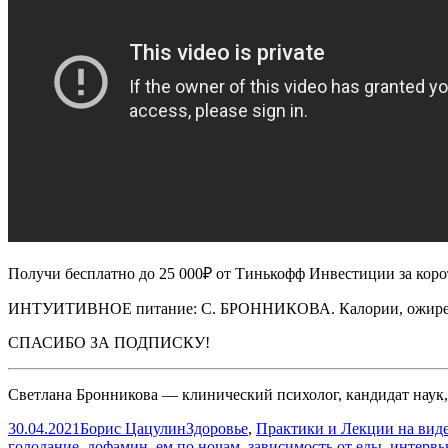
подсчет
калорий
С.
БРОНН
#2
Получи бесплатно до 25 000₽ от Тинькофф Инвестиции за кор
ИНТУИТИВНОЕ питание: С. БРОННИКОВА. Калории, ожирени
СПАСИБО ЗА ПОДПИСКУ!
Светлана Бронникова — клинический психолог, кандидат наук, 
Опубликовано
Автор
Рубрики
30.04.2021
Борис Цацулин
Здоровье
,
Практики и Лекции на вид
голодание
,
дофамин
,
ем по ночам
,
зависимость от еды
,
интерв