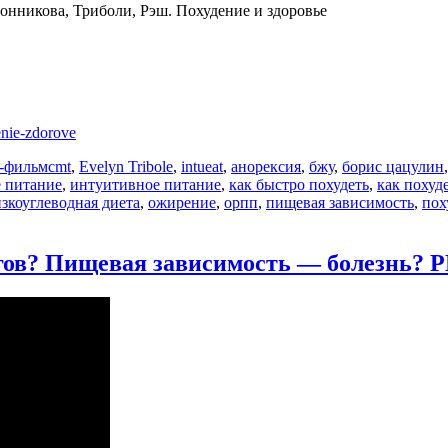
никова, Триболи, Рэш. Похудение и здоровье
denie-zdorove
Метки
-фильм
cmt
,
Evelyn Tribole
,
intueat
,
анорексия
,
бжу
,
борис цацулин
е питание
,
интуитивное питание
,
как быстро похудеть
,
как похуд
зкоуглеводная диета
,
ожирение
,
орпп
,
пищевая зависимость
,
пох
к
записи
ИНТУИТИВНОЕ
ов? Пищевая зависимость — болезнь? 
питание:
мифы
и
факты.
ПОХУДЕНИЕ,
РПП.
Бронникова,
Триболи,
Рэш