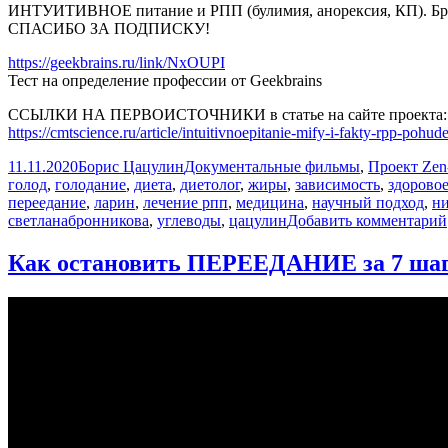
ИНТУИТИВНОЕ питание и РПП (булимия, анорексия, КП). Брон
СПАСИБО ЗА ПОДПИСКУ!
https://geekbrains.ru/link/NxOUPI
Тест на определение профессии от Geekbrains
ССЫЛКИ НА ПЕРВОИСТОЧНИКИ в статье на сайте проекта:
https://cmtscience.ru/article/intuitivnoepitanie-mify-i-fakty-rpp-pohu
Опубликовано
Автор
Рубрики
11.11.2020
Борис Цацулин
Документальные фильмы
,
Проект Zen
голод
,
голодание
,
диета
,
диетолог
,
жиры
,
зависимость
,
здорово
переедание
,
ларин
,
лечение рпп
,
медицина
,
научный подход
,
ни
светланабронникова
,
углеводы
,
цацулин
Добавить комментарий
Как остановить ПЕРЕЕДАНИЕ за 7 шаг