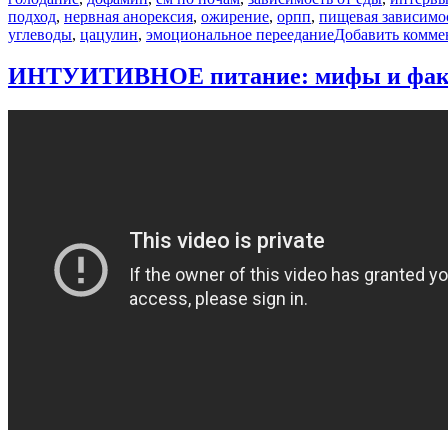
подход
,
нервная анорексия
,
ожирение
,
орпп
,
пищевая зависимо
углеводы
,
цацулин
,
эмоциональное переедание
Добавить комме
ИНТУИТИВНОЕ питание: мифы и факт