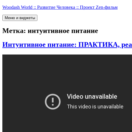
Перейти
Woodash World :: Развитие Человека :: Проект Zen-фильм
к
содержимому
Меню и виджеты
Метка:
интуитивное питание
Интуитивное питание: ПРАКТИКА, реа