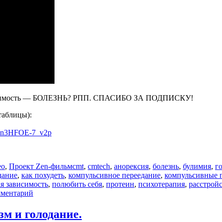
исимость — БОЛЕЗНЬ? РПП. СПАСИБО ЗА ПОДПИСКУ!
аблицы):
ObLn3HFOE-7_v2p
Метки
ео
,
Проект Zen-фильм
cmt
,
cmtech
,
анорексия
,
болезнь
,
булимия
,
г
дание
,
как похудеть
,
компульсивное переедание
,
компульсивные 
я зависимость
,
полюбить себя
,
протеин
,
психотерапия
,
расстрой
к
мментарий
записи
Как
м и голодание.
остановить