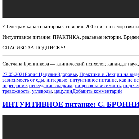
? Телеграм канал о котором я говорил. 200 книг по саморазвит
Интуитивное питание: ПРАКТИКА, реальные истории. Вреде
СПАСИБО ЗА ПОДПИСКУ!
Светлана Бронникова — клинический психолог, кандидат наук,
Опубликовано
Автор
Рубрики
27.05.2021
Борис Цацулин
Здоровье
,
Практики и Лекции на вид
зависимость от еды
,
интервью
,
интуитивное питание
,
как не п
переедание
,
переедание сладким
,
пищевая зависимость
,
подсче
к
тревожность
,
углеводы
,
цацулин
Добавить комментарий
записи
Интуит
ИНТУИТИВНОЕ питание: С. БРОННИКО
питание
ПРАКТ
реальны
истории
Вреден
ли