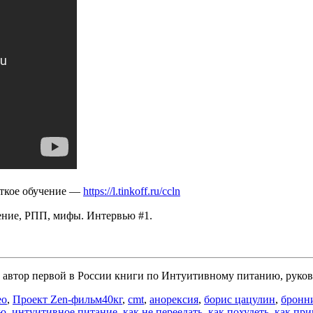
?
ИКОВА.
откое обучение —
https://l.tinkoff.ru/ccln
е, РПП, мифы. Интервью #1.
автор первой в России книги по Интуитивному питанию, руковод
Метки
ео
,
Проект Zen-фильм
40кг
,
cmt
,
анорексия
,
борис цацулин
,
бронн
ью
,
интуитивное питание
,
как не переедать
,
как похудеть
,
как при