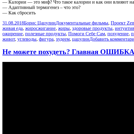
— Калории — это миф? Что такое калории и как они влияют на
— Адаптивный термогенез – что это?
— Как сбросить
Опубликовано
Автор
Рубрики
31.08.2018
Борис Цацулин
Документальные фильмы
,
Проект Ze
живая еда
,
жиросжигание
,
жиры
,
здоровые продукты
,
интуитив
ожирение
,
полезные продукты
,
Помоги Себе Сам
,
похудение
,
п
живот
,
углеводы
,
фигура
,
худеем
,
цацулин
Добавить комментар
Не можете похудеть? Главная ОШИБ