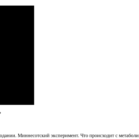
ПЕРЕЕДАНИЕ
за
7
шагов?
Пищевая
зависимость
—
болезнь?
РПП
?
лодании. Миннесотский эксперимент. Что происходит с метабол