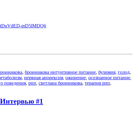
chat/tDuVdED-mD5lMDQ6
бронникова
,
бронникова интуитивное питание
,
булимия
,
голод
,
етаболизм
,
нервная анорексия
,
ожирение
,
осознанное питание
,
го поведения
,
рпп
,
светлана бронникова
,
терапия рпп
,
Интервью #1