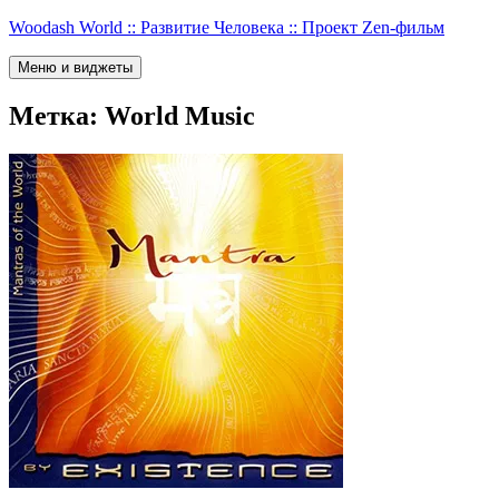
Перейти
Woodash World :: Развитие Человека :: Проект Zen-фильм
к
содержимому
Меню и виджеты
Метка:
World Music