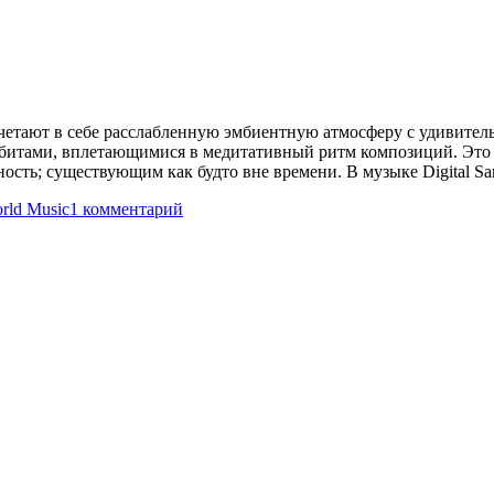
очетают в себе расслабленную эмбиентную атмосферу с удивите
 битами, вплетающимися в медитативный ритм композиций. Это
ость; существующим как будто вне времени. В музыке Digital 
к
rld Music
1 комментарий
записи
Digital
Samsara
—
Blue
Beryll
(2006)
/
Ceasefire
(2007)
(2
CD)