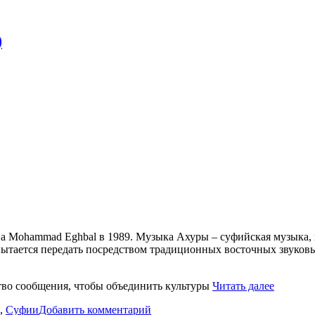
)
а Mohammad Eghbal в 1989. Музыка Ахуры – суфийская музыка, 
a пытается передать посредством традиционных восточных звуко
Ahura
ство сообщения, чтобы объединить культуры
Читать далее
–
к
,
Суфии
Добавить комментарий
Discogra