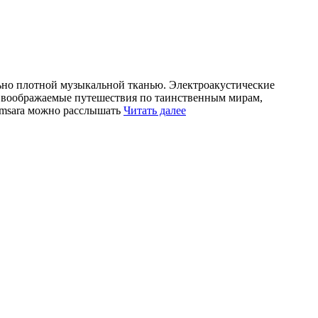
льно плотной музыкальной тканью. Электроакустические
 воображаемые путешествия по таинственным мирам,
Digital
Samsara можно расслышать
Читать далее
Samsara
—
Blue
Beryll
(2006)
/
Ceasefire
(2007)
(2
CD)