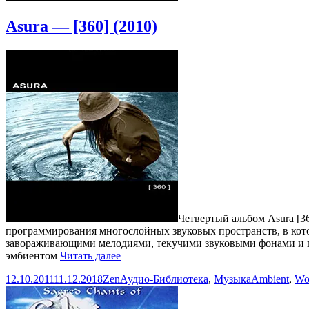
Asura — [360] (2010)
Четвертый альбом Asura [36
программирования многослойных звуковых пространств, в кот
завораживающими мелодиями, текучими звуковыми фонами и п
Asura
эмбиентом
Читать далее
—
Опубликовано
Автор
Рубрики
Метки
12.10.2011
11.12.2018
Zen
Аудио-Библиотека
,
Музыка
Ambient
,
Wo
[360]
(2010)