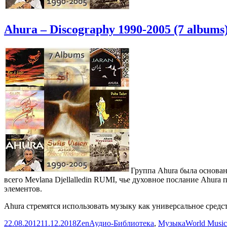
Ahura – Discography 1990-2005 (7 albums
Группа Ahura была основан
всего Mevlana Djellalledin RUMI, чье духовное послание Ahur
элементов.
Ahura стремятся использовать музыку как универсальное сред
Опубликовано
Автор
Рубрики
Метки
22.08.2012
11.12.2018
Zen
Аудио-Библиотека
,
Музыка
World Music