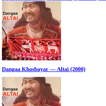
Mantras
of
the
World
(2009)
Dangaa Khosbayar — Altai (2000)