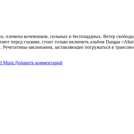
и, племена кочевников, сильных и беспощадных. Ветер свободы
ают перед глазами, стоит только включить альбом Dangaa «Alta
 Речетативы-заклинания, заставляющие погружаться в трансово
к
d Music
Добавить комментарий
записи
Dangaa
Khosbayar
—
Altai
(2000)