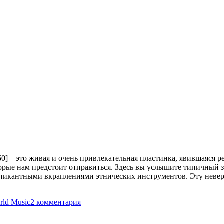
0] – это живая и очень привлекательная пластинка, явившаяся р
орые нам предстоит отправиться. Здесь вы услышите типичный 
икантными вкраплениями этнических инструментов. Эту неверо
к
rld Music
2 комментария
записи
Asura