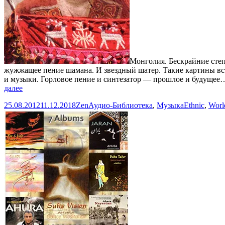
Монголия. Бескрайние степ
жужжащее пение шамана. И звездный шатер. Такие картины вст
и музыки. Горловое пение и синтезатор — прошлое и будущее…
Dangaa
далее
Khosbayar
Опубликовано
Автор
Рубрики
Метки
25.08.2012
11.12.2018
Zen
Аудио-Библиотека
,
Музыка
Ethnic
,
Worl
—
Altai
(2000)