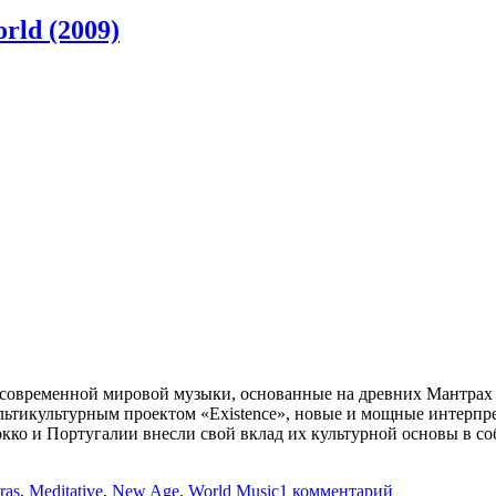
rld (2009)
современной мировой музыки, основанные на древних Мантрах с
 мультикультурным проектом «Existence», новые и мощные интерп
кко и Португалии внесли свой вклад их культурной основы в с
к
ras
,
Meditative
,
New Age
,
World Music
1 комментарий