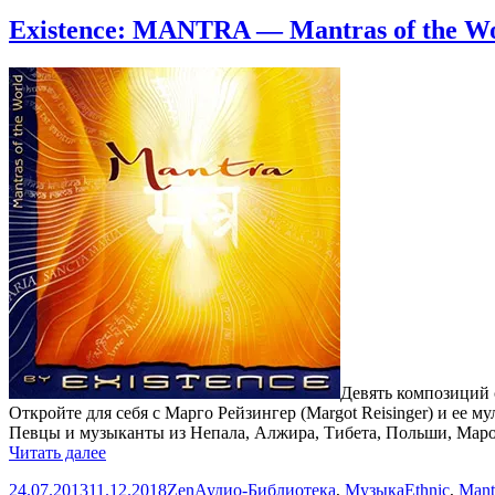
Existence: MANTRA — Mantras of the Wo
Девять композиций 
Откройте для себя с Марго Рейзингер (Margot Reisinger) и ее
Певцы и музыканты из Непала, Алжира, Тибета, Польши, Маро
Existence:
Читать далее
MANTRA
Опубликовано
Автор
Рубрики
Метки
24.07.2013
11.12.2018
Zen
Аудио-Библиотека
,
Музыка
Ethnic
,
Mant
—