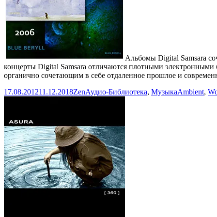
Альбомы Digital Samsara с
концерты Digital Samsara отличаются плотными электронными
органично сочетающим в себе отдаленное прошлое и современн
Опубликовано
Автор
Рубрики
Метки
17.08.2012
11.12.2018
Zen
Аудио-Библиотека
,
Музыка
Ambient
,
Wo