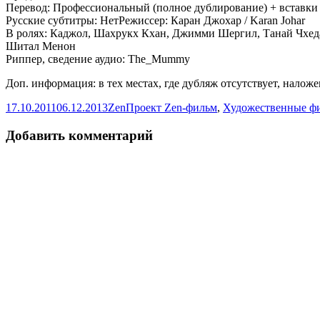
Перевод: Профессиональный (полное дублирование) + вставк
Русские субтитры: НетРежиссер: Каран Джохар / Karan Johar
В ролях: Каджол, Шахрукх Кхан, Джимми Шергил, Танай Чхед
Шитал Менон
Риппер, сведение аудио: The_Mummy
Доп. информация: в тех местах, где дубляж отсутствует, наложе
Опубликовано
Автор
Рубрики
17.10.2011
06.12.2013
Zen
Проект Zen-фильм
,
Художественные ф
Добавить комментарий