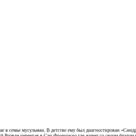
е в семье мусульман. В детстве ему был диагностирован «Син
 Ризван переехав в Сан-Франциско где живет со своим братом 