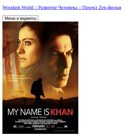
Перейти
Woodash World :: Развитие Человека :: Проект Zen-фильм
к
содержимому
Меню и виджеты