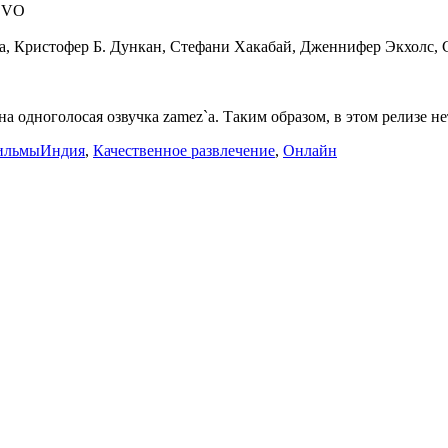
и VO
а, Кристофер Б. Дункан, Стефани Хакабай, Дженнифер Экхолс,
на одноголосая озвучка zamez`a. Таким образом, в этом релизе не
Метки
ильмы
Индия
,
Качественное развлечение
,
Онлайн