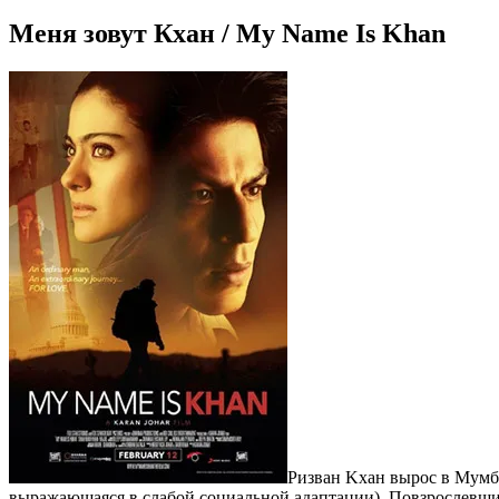
Меня зовут Кхан / My Name Is Khan
Ризван Kхан вырос в Мумба
выражающаяся в слабой социальной адаптации). Повзрослевший