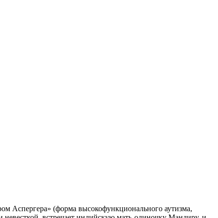
дром Аспергера» (форма высокофункционального аутизма,
и невесткой, встречает индийскую мать-одиночку Мандиру, и