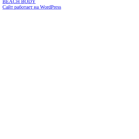
запись:
BEACH BODY
записям
Сайт работает на WordPress