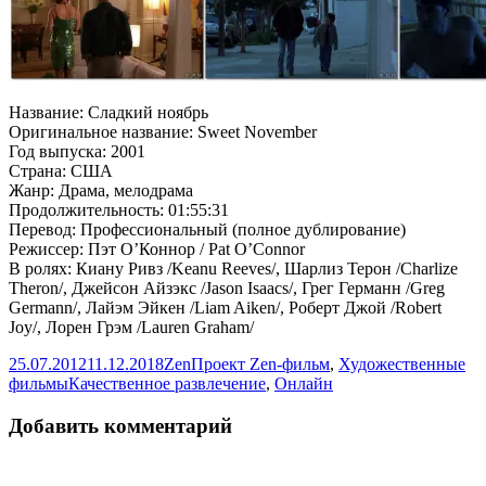
Название: Сладкий ноябрь
Оригинальное название: Sweet November
Год выпуска: 2001
Страна: США
Жанр: Драма, мелодрама
Продолжительность: 01:55:31
Перевод: Профессиональный (полное дублирование)
Режиссер: Пэт О’Коннор / Pat O’Connor
В ролях: Киану Ривз /Keanu Reeves/, Шарлиз Терон /Charlize
Theron/, Джейсон Айзэкс /Jason Isaacs/, Грег Германн /Greg
Germann/, Лайэм Эйкен /Liam Aiken/, Роберт Джой /Robert
Joy/, Лорен Грэм /Lauren Graham/
Опубликовано
Автор
Рубрики
25.07.2012
11.12.2018
Zen
Проект Zen-фильм
,
Художественные
Метки
фильмы
Качественное развлечение
,
Онлайн
Добавить комментарий