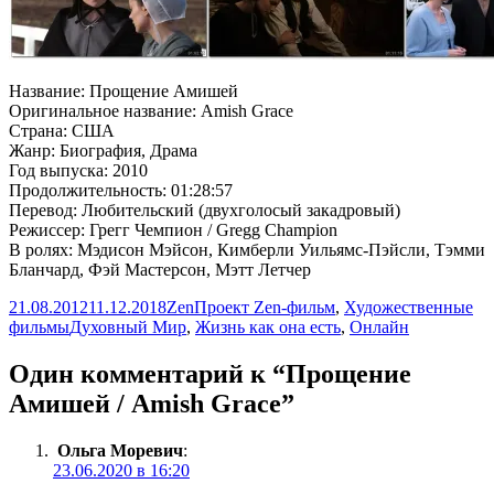
Название: Прощение Амишей
Оригинальное название: Amish Grace
Страна: США
Жанр: Биография, Драма
Год выпуска: 2010
Продолжительность: 01:28:57
Перевод: Любительский (двухголосый закадровый)
Режиссер: Грегг Чемпион / Gregg Champion
В ролях: Мэдисон Мэйсон, Кимберли Уильямс-Пэйсли, Тэмми
Бланчард, Фэй Мастерсон, Мэтт Летчер
Опубликовано
Автор
Рубрики
21.08.2012
11.12.2018
Zen
Проект Zen-фильм
,
Художественные
Метки
фильмы
Духовный Мир
,
Жизнь как она есть
,
Онлайн
Один комментарий к “Прощение
Амишей / Amish Grace”
Ольга Моревич
:
23.06.2020 в 16:20