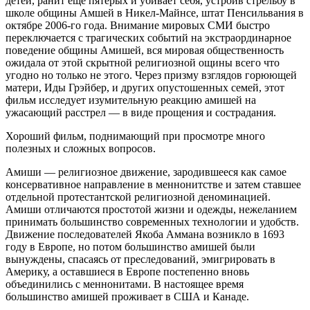
детей, ранит еще пятерых и убивает себя, устроив стрельбу в
школе общины Амшей в Никел-Майнсе, штат Пенсильвания в
октябре 2006-го года. Внимание мировых СМИ быстро
переключается с трагических событий на экстраординарное
поведение общины Амишей, вся мировая общественность
ожидала от этой скрытной религиозной ощины всего что
угодно но только не этого. Через призму взглядов горюющей
матери, Иды Грэйбер, и других опустошенных семей, этот
фильм исследует изумительную реакцию амишей на
ужасающий расстрел — в виде прощения и сострадания.
Хороший фильм, поднимающий при просмотре много
полезных и сложных вопросов.
Амиши — религиозное движение, зародившееся как самое
консервативное направление в меннонитстве и затем ставшее
отдельной протестантской религиозной деноминацией.
Амиши отличаются простотой жизни и одежды, нежеланием
принимать большинство современных технологии и удобств.
Движение последователей Якоба Аммана возникло в 1693
году в Европе, но потом большинство амишей были
вынуждены, спасаясь от преследований, эмигрировать в
Америку, а оставшиеся в Европе постепенно вновь
объединились с меннонитами. В настоящее время
большинство амишей проживает в США и Канаде.