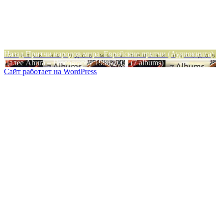
Навигация
Предыдущая
Назад
Притчи народов мира. Еврейские притчи (Аудиокнига)
запись:
Следующая
Далее
Ahura – Discography 1990-2005 (7 albums)
по
запись:
Сайт работает на WordPress
записям