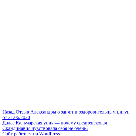
Навигация
Предыдущая
Назад
Отзыв Александры о занятии оздоровительным цигун
запись:
от 21.06.2020
по
Следующая
Далее
Кальмарская уния — почему средневековая
записям
запись:
Скандинавия чувствовала себя не очень?
Сайт работает на WordPress