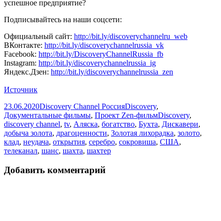
успешное предприятие?
Подписывайтесь на наши соцсети:
Официальный сайт:
http://bit.ly/discoverychannelru_web
ВКонтакте:
http://bit.ly/discoverychannelrussia_vk
Facebook:
http://bit.ly/DiscoveryChannelRussia_fb
Instagram:
http://bit.ly/discoverychannelrussia_ig
Яндекс.Дзен:
http://bit.ly/discoverychannelrussia_zen
Источник
Опубликовано
Автор
Рубрики
23.06.2020
Discovery Channel Россия
Discovery
,
Метки
Документальные фильмы
,
Проект Zen-фильм
Discovery
,
discovery channel
,
tv
,
Аляска
,
богатство
,
Бухта
,
Дискавери
,
добыча золота
,
драгоценности
,
Золотая лихорадка
,
золото
,
клад
,
неудача
,
открытия
,
серебро
,
сокровиша
,
США
,
телеканал
,
шанс
,
шахта
,
шахтер
Добавить комментарий