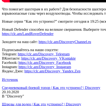
Что помогает шахтерам в их работе? Для безопасности шахтер
взрывоопасные газы через воздухоотводы. Чтобы исследовать 
Новые серии “Как это устроено?” смотрите сегодня в 19:25 (мск
Новый Defender способен на великие свершения. Выберите точку
https://clc.am/LandRoverDefender
Заходите на наш сайт:
https://clc.am/DiscoveryChannel.ru
Подписывайтесь на наши соцсети:
Telegram:
https://clc.am/Discovery_Telegram
ВКонтакте:
https://clc.am/Discovery_VKontakte
Facebook:
https://clc.am/Discovery_Facebook
Instagram:
https://clc.am/Discovery_Instagram
Яндекс.Дзен:
https://clc.am/Discovery_Yandex.Zen
Источник
Средневековый боевой топор | Как это устроено? | Discovery
20.10.2020
В "Discovery"
Шлюзы для родео | Как это устроено? | Discovery