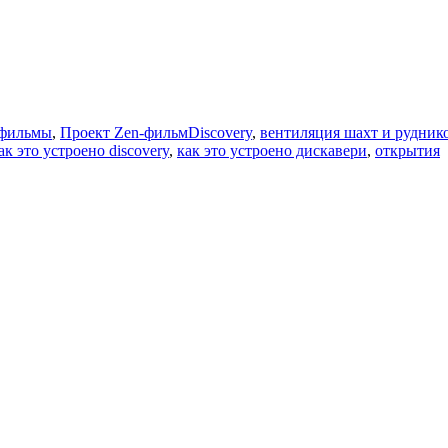
Метки
 фильмы
,
Проект Zen-фильм
Discovery
,
вентиляция шахт и рудник
ак это устроено discovery
,
как это устроено дискавери
,
открытия