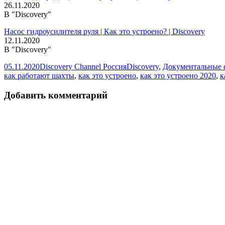
26.11.2020
В "Discovery"
Насос гидроусилителя руля | Как это устроено? | Discovery
12.11.2020
В "Discovery"
Опубликовано
Автор
Рубрики
05.11.2020
Discovery Channel Россия
Discovery
,
Документальные
как работают шахты
,
как это устроено
,
как это устроено 2020
,
к
Добавить комментарий