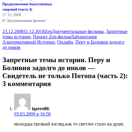
Предназначение божественных
творений (часть 4)
27.12.2008
В "Документальные фильмы"
Опубликовано
Автор
Рубрики
23.12.2008
11.12.2018
Zen
Документальные фильмы
,
Запретные
Метки
темы истории
,
Проект Zen-фильм
Лаборатория
Альтернативной Истории
,
Онлайн
,
Перу и Боливия задолго
до инков
Запретные темы истории. Перу и
Боливия задолго до инков —
Свидетель не только Потопа (часть 2):
3 комментария
iqzero86
:
03.03.2009 в 16:58
молодцы.трезвый взгляд.как то светлее стало на душе.