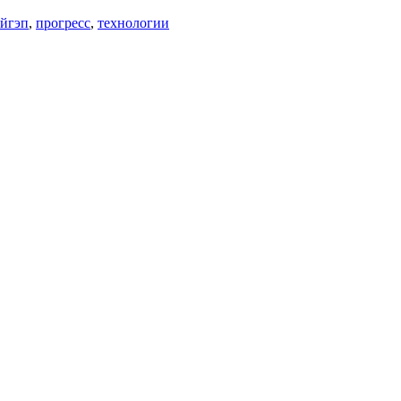
йгэп
,
прогресс
,
технологии