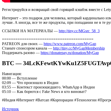
Регистрируйся и возвращай свой горящий кэшбэк вместе с Let
Интернет – это подарок для человека, который кардинально из
лучше. А иногда, все те же продукты, при попадании не в те р
ССЫЛКИ НА МАТЕРИАЛЫ —
http://tiny.cc/MGsrc_58_3
=========================================
PATREON для своих —
https://www.patreon.com/MyGap
Станьте спонсором канала —
http://tiny.cc/MyGapMembership
Поддержать разово —
https://donatepay.ru/donation/MyGap
BTC — 34LcKFewtKYwKu1Z5FUGTAvp
Навигация:
00:00 — Вступление
02:09 — Что произошло в Индии
03:55 — Контекст произошедшего. WhatsApp в Индии
05:10 — Как борются с Fake News и кто виноват?
#Индия #Интернет #Ватсап #Корпорации #Технологии #Прогр
Источник