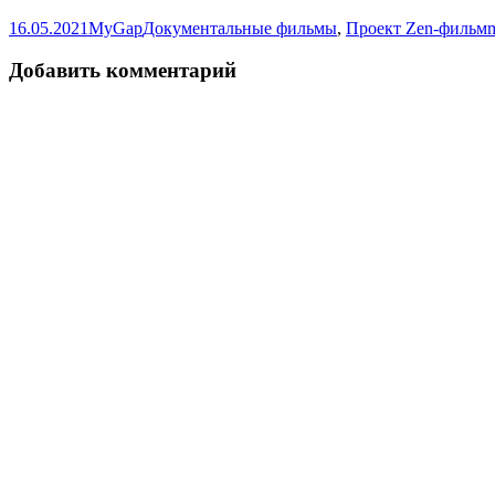
Опубликовано
Автор
Рубрики
16.05.2021
MyGap
Документальные фильмы
,
Проект Zen-фильм
Добавить комментарий