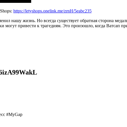
yShops:
https://letyshops.onelink.me/zrnH/5eabc235
менил нашу жизнь. Но всегда существует обратная сторона меда
уки могут привести к трагедиям. Это произошло, когда Ватсап п
6izA99WakL
есс #MyGap