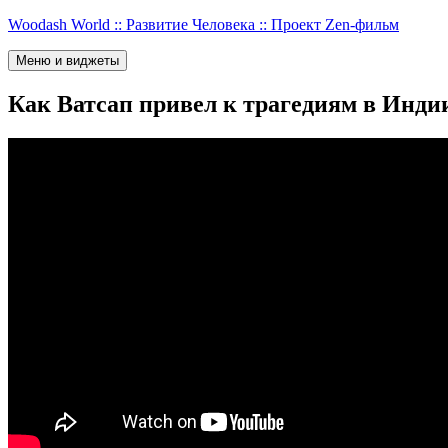
Перейти
Woodash World :: Развитие Человека :: Проект Zen-фильм
к
содержимому
Меню и виджеты
Как Ватсап привел к трагедиям в Инди