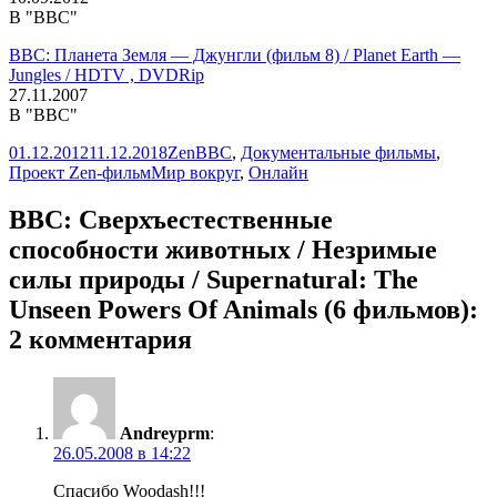
В "BBC"
BBC: Планета Земля — Джунгли (фильм 8) / Planet Earth —
Jungles / HDTV , DVDRip
27.11.2007
В "BBC"
Опубликовано
Автор
Рубрики
01.12.2012
11.12.2018
Zen
BBC
,
Документальные фильмы
,
Метки
Проект Zen-фильм
Мир вокруг
,
Онлайн
BBC: Сверхъестественные
способности животных / Незримые
силы природы / Supernatural: The
Unseen Powers Of Animals (6 фильмов):
2 комментария
Andreyprm
:
26.05.2008 в 14:22
Спасибо Woodash!!!