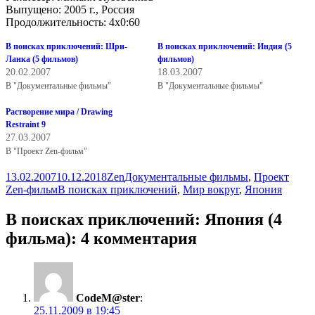
Выпущено: 2005 г., Россия
Продолжительность: 4х0:60
В поисках приключений: Шри-
В поисках приключений: Индия (5
Ланка (5 фильмов)
фильмов)
20.02.2007
18.03.2007
В "Документальные фильмы"
В "Документальные фильмы"
Растворение мира / Drawing
Restraint 9
27.03.2007
В "Проект Zen-фильм"
Опубликовано
Автор
Рубрики
13.02.2007
10.12.2018
Zen
Документальные фильмы
,
Проект
Метки
Zen-фильм
В поисках приключений
,
Мир вокруг
,
Япония
В поисках приключений: Япония (4
фильма): 4 комментария
CodeM@ster
:
25.11.2009 в 19:45