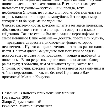
понятное дело, — это сами японцы. Всех остальных здесь
называют гайдзины — чужаки. Они, правда, тоже
необходимы Японии, но только для того, чтобы покупать их
шарпы, панасоники и прочие мицубиси, без которых мир
сегодня был бы куда менее удобным.
Чувство растерянности, которое испытывает здесь приезжий,
объясняется еще и тем, что японцы не говорит на языках
гайдзинов. Так что если и Вы не в ладах с иероглифами, то
самое невинное Ваше желание — доехать, поесть или купить,
— превращается здесь в приключение, финал которого
неизвестен… Ну что ж, приключения, — это как раз по нашей
части.
На этом диске Вы увидите мои попытки овладеть
искусством самураев и их подружек — кэндо и икебаной, я
поделюсь с Вами рецептом приготовления опасного блюда —
рыбы фугу, я объясню, чем отличаются суши, которые в
Японии, от суши, которые у нас. Не останется без внимания и
чайная церемония, — как же без нее! Приятного Вам
просмотра! Михаил Кожухов
Название: В поисках приключений: Япония
Год выхода: 2005
Жанр: Документальный
Режиссер: Михаил Кузовенков