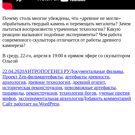
Почему столь многие убеждены, что «древние не могли»
обрабатывать твердый камень и перемещать мегалиты? Зачем
пытаться воспроизвести утраченные технологии? Какую
реакцию вызывают подобные эксперименты? Чем работа
современного скульптора отличается от работы древнего
камнереза?
В среду, 22-го, апреля в 19:00 в прямом эфире со скульптором
Ольгой
Опубликовано
Автор
Рубрики
22.04.2020
АНТРОПОГЕНЕЗ РУ
Документальные фильмы
,
Метки
Проект Zen-фильм
артефакты
,
артефакты древности
,
археология
,
древние технологии
,
древний египет
,
историческая реконструкция
,
невозможные артефакты
,
пирамиды
,
реконструкция
,
технологии богов
,
ученые против
к
мифов
,
экспериментальная археология
Добавить комментарий
з
Сайт работает на WordPress
Д
н
а
О
В