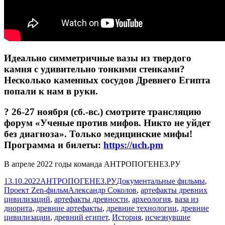
Идеально симметричные вазы из твердого
камня с удивительно тонкими стенками?
Несколько каменных сосудов Древнего Египта
попали к нам в руки.
? 26-27 ноября (сб.-вс.) смотрите трансляцию
форум «Ученые против мифов. Никто не уйдет
без диагноза». Только медицинские мифы!
Программа и билеты:
https://uch.pm
Опубликовано
Автор
Рубрики
13.10.2022
АНТРОПОГЕНЕЗ.РУ
Документальные фильмы
,
Метки
Проект Zen-фильм
Александр Соколов
,
артефакты древних
цивилизаций
,
артефакты древности
,
археология
,
ваза из
диорита
,
древние артефакты
,
древние технологии
,
древние
цивилизации
,
древний египет
,
История
,
исчезнувшие