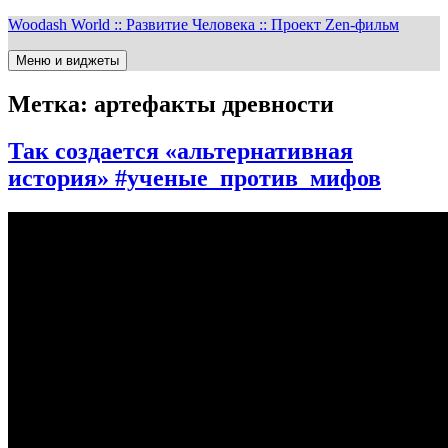
Перейти
Woodash World :: Развитие Человека :: Проект Zen-фильм
к
содержимому
Меню и виджеты
Метка:
артефакты древности
Так создается «альтернативная
история» #ученые_против_мифов