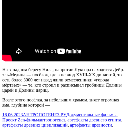
хейта
|
Итоги
экспер
|
Прими
технол
На западном берегу Нила, напротив Луксора находится Дейр-
эль-Медина — посёлок, где в период XVIII-XX династий, то
есть более 3000 лет назад жили ремесленники «города
мёртвых» — те, кто строил и расписывал гробницы Долины
царей и Долины цариц.
Возле этого посёлка, за небольшим храмом, зияет огромная
яма, глубина которой —
Опубликовано
Автор
Рубрики
16.06.2023
АНТРОПОГЕНЕЗ.РУ
Документальные фильмы
,
Метки
Проект Zen-фильм
антропогенез
,
артефакты древнего египта
,
артефакты древних цивилизаций
,
артефакты древности
,