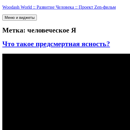
Перейти
Woodash World :: Развитие Человека :: Проект Zen-фильм
к
содержимому
Меню и виджеты
Метка:
человеческое Я
Что такое предсмертная ясность?