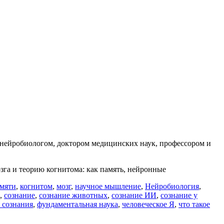
— нейробиологом, доктором медицинских наук, профессором и
зга и теорию когнитома: как память, нейронные
амяти
,
когнитом
,
мозг
,
научное мышление
,
Нейробиология
,
,
сознание
,
сознание животных
,
сознание ИИ
,
сознание у
 сознания
,
фундаментальная наука
,
человеческое Я
,
что такое