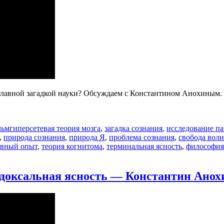
я главной загадкой науки? Обсуждаем с Константином Анохиным.
Метки
льм
гиперсетевая теория мозга
,
загадка сознания
,
исследование п
,
природа сознания
,
природа Я
,
проблема сознания
,
свобода воли
ивный опыт
,
теория когнитома
,
терминальная ясность
,
философия
адоксальная ясность — Константин Анох