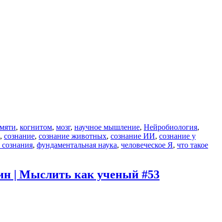
амяти
,
когнитом
,
мозг
,
научное мышление
,
Нейробиология
,
,
сознание
,
сознание животных
,
сознание ИИ
,
сознание у
 сознания
,
фундаментальная наука
,
человеческое Я
,
что такое
ин | Мыслить как ученый #53