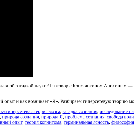
ся главной загадкой науки? Разговор с Константином Анохиным 
й опыт и как возникает «Я». Разбираем гиперсетевую теорию мо
Метки
льм
гиперсетевая теория мозга
,
загадка сознания
,
исследование п
,
природа сознания
,
природа Я
,
проблема сознания
,
свобода воли
ивный опыт
,
теория когнитома
,
терминальная ясность
,
философия