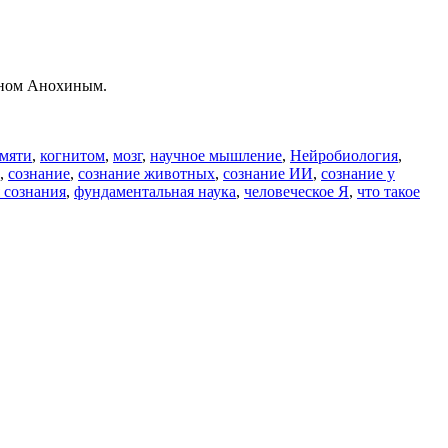
тином Анохиным.
амяти
,
когнитом
,
мозг
,
научное мышление
,
Нейробиология
,
,
сознание
,
сознание животных
,
сознание ИИ
,
сознание у
 сознания
,
фундаментальная наука
,
человеческое Я
,
что такое