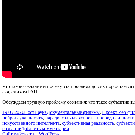
Что такое сознание и почему эта проблема до сих пор остаёт
академиком РАН.
Обсуждаем трудную проблему сознания: что такое субъективны
Опубликовано
Автор
Рубрики
19.05.2026
ПостНаука
Документальные фильмы
,
Проект Zen-фи
нейронаука
,
память
,
парадоксальная ясность
,
природа личности
искусственного интеллекта
,
субъективная реальность
,
субъект
к
сознание
Добавить комментарий
записи
Сайт работает на WordPress