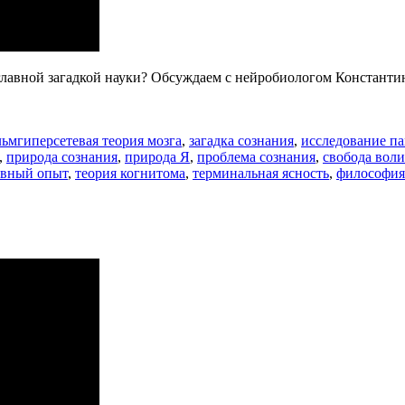
ся главной загадкой науки? Обсуждаем с нейробиологом Констан
Метки
льм
гиперсетевая теория мозга
,
загадка сознания
,
исследование п
,
природа сознания
,
природа Я
,
проблема сознания
,
свобода воли
ивный опыт
,
теория когнитома
,
терминальная ясность
,
философия