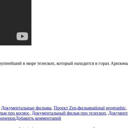
рупнейший в мире телескоп, который находится в горах Аризоны
Метки
,
Документальные фильмы
,
Проект Zen-фильм
national geographic
,
льм про космос
,
Документальный фильм про телескоп
,
Документ
к
женерии
Добавить комментарий
записи