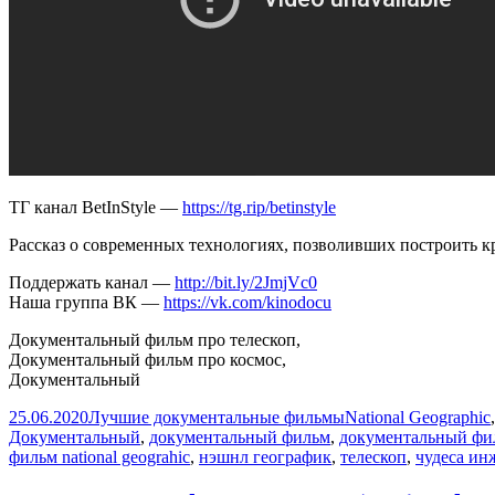
против
мифов
16-
9
ТГ канал BetInStyle —
https://tg.rip/betinstyle
Рассказ о современных технологиях, позволивших построить к
Поддержать канал —
http://bit.ly/2JmjVc0
Наша группа ВК —
https://vk.com/kinodocu
Документальный фильм про телескоп,
Документальный фильм про космос,
Документальный
Опубликовано
Автор
Рубрики
25.06.2020
Лучшие документальные фильмы
National Geographic
Документальный
,
документальный фильм
,
документальный фи
фильм national geograhic
,
нэшнл географик
,
телескоп
,
чудеса ин