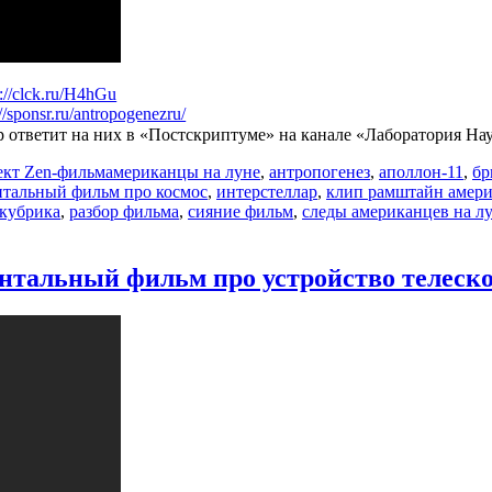
s://clck.ru/H4hGu
://sponsr.ru/antropogenezru/
 ответит на них в «Постскриптуме» на канале «Лаборатория Н
Метки
кт Zen-фильм
американцы на луне
,
антропогенез
,
аполлон-11
,
бр
нтальный фильм про космос
,
интерстеллар
,
клип рамштайн амер
 кубрика
,
разбор фильма
,
сияние фильм
,
следы американцев на л
нтальный фильм про устройство телеск