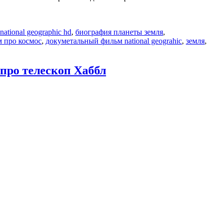
national geographic hd
,
биография планеты земля
,
 про космос
,
докуметальный фильм national geograhic
,
земля
,
 про телескоп Хаббл
ный