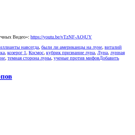
аучных Видео»:
https://youtu.be/vTzNF-AOjUY
иллианты навсегда
,
были ли американцы на луне
,
виталий
ика
,
козерог 1
,
Космос
,
кубрик признание луна
,
Луна
,
лунная
уне
,
темная сторона луны
,
ученые против мифов
Добавить
опов