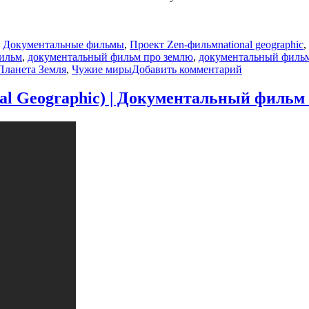
Метки
,
Документальные фильмы
,
Проект Zen-фильм
national geographic
,
ильм
,
документальный фильм про землю
,
документальный фильм
к
Планета Земля
,
Чужие миры
Добавить комментарий
записи
Земля:
al Geographic) | Документальный фильм
Биография
Планеты
(National
Geographic)
|
Документаль
фильм
про
Землю