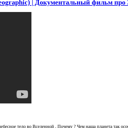
Телескоп
eographic) | Документальный фильм про
—
Чудеса
инженерии
|
Документальный
фильм
про
устройство
телескопов
 небесное тело во Вселенной . Почему ? Чем наша планета так о