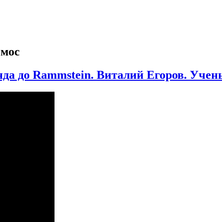
смос
нда до Rammstein. Виталий Егоров. Учен