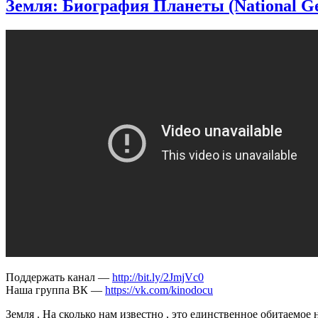
Земля: Биография Планеты (National G
Поддержать канал —
http://bit.ly/2JmjVc0
Наша группа ВК —
https://vk.com/kinodocu
Земля . На сколько нам известно , это единственное обитаемое