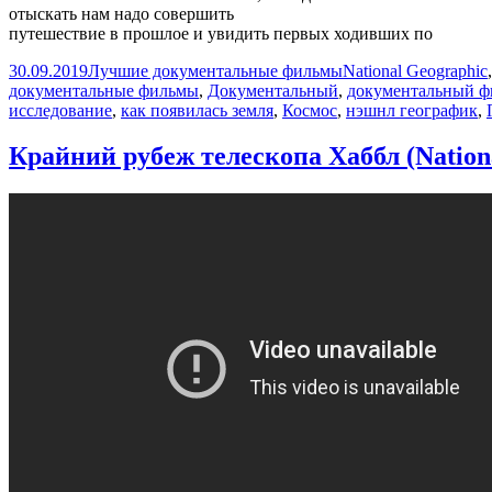
отыскать нам надо совершить
путешествие в прошлое и увидить первых ходивших по
Опубликовано
Автор
Рубрики
30.09.2019
Лучшие документальные фильмы
National Geographic
документальные фильмы
,
Документальный
,
документальный ф
исследование
,
как появилась земля
,
Космос
,
нэшнл географик
,
Крайний рубеж телескопа Хаббл (Nation