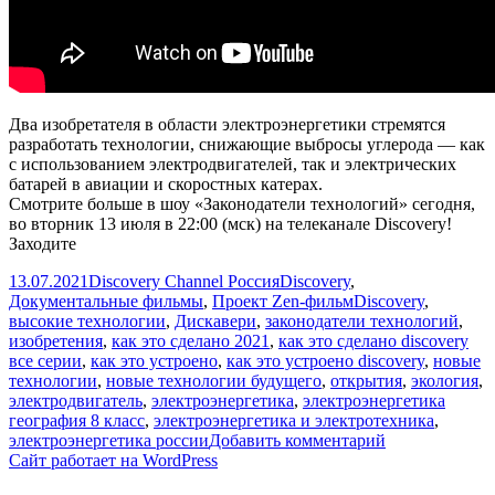
Два изобретателя в области электроэнергетики стремятся
разработать технологии, снижающие выбросы углерода — как
с использованием электродвигателей, так и электрических
батарей в авиации и скоростных катерах.
Смотрите больше в шоу «Законодатели технологий» сегодня,
во вторник 13 июля в 22:00 (мск) на телеканале Discovery!
Заходите
Опубликовано
Автор
Рубрики
13.07.2021
Discovery Channel Россия
Discovery
,
Метки
Документальные фильмы
,
Проект Zen-фильм
Discovery
,
высокие технологии
,
Дискавери
,
законодатели технологий
,
изобретения
,
как это сделано 2021
,
как это сделано discovery
все серии
,
как это устроено
,
как это устроено discovery
,
новые
технологии
,
новые технологии будущего
,
открытия
,
экология
,
электродвигатель
,
электроэнергетика
,
электроэнергетика
география 8 класс
,
электроэнергетика и электротехника
,
к
электроэнергетика россии
Добавить комментарий
записи
Сайт работает на WordPress
Электродвига