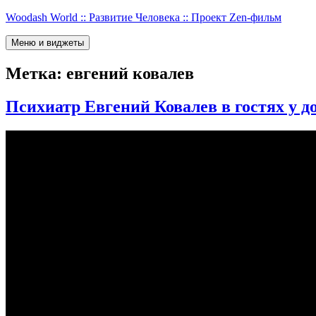
Перейти
Woodash World :: Развитие Человека :: Проект Zen-фильм
к
содержимому
Меню и виджеты
Метка:
евгений ковалев
Психиатр Евгений Ковалев в гостях у д