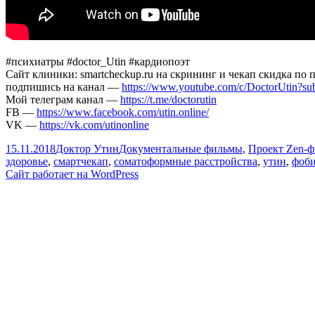
#психиатры #doctor_Utin #кардиопоэт
Сайт клиники: smartcheckup.ru на скрининг и чекап скидка по
подпишись на канал —
https://www.youtube.com/c/DoctorUtin?su
Мой телеграм канал —
https://t.me/doctorutin
FB —
https://www.facebook.com/utin.online/
VK —
https://vk.com/utinonline
Опубликовано
Автор
Рубрики
15.11.2018
Доктор Утин
Документальные фильмы
,
Проект Zen-
здоровье
,
смартчекап
,
соматоформные расстройства
,
утин
,
фоб
Сайт работает на WordPress