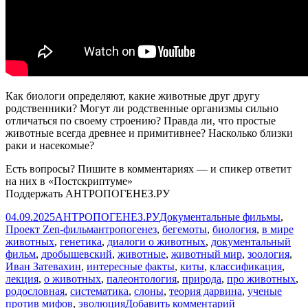
Как биологи определяют, какие животные друг другу
родственники? Могут ли родственные организмы сильно
отличаться по своему строению? Правда ли, что простые
животные всегда древнее и примитивнее? Насколько близки
раки и насекомые?
Есть вопросы? Пишите в комментариях — и спикер ответит
на них в «Постскриптуме»
Поддержать АНТРОПОГЕНЕЗ.РУ
Опубликовано
Автор
Рубрики
04.09.2025
АНТРОПОГЕНЕЗ.РУ
Документальные фильмы
,
Метки
Проект Zen-фильм
антропогенез
,
бегемоты
,
биология
,
в мире
животных
,
генетика
,
диалоги о животных
,
документальный
фильм
,
дробышевский
,
животные
,
животный мир
,
зоология
,
Иван Затевахин
,
интересные факты
,
киты
,
классификация
,
лекция
,
о животных
,
палеонтология
,
природа
,
про животных
,
родословная
,
систематика
,
слоны
,
теория дарвина
,
ученые
к
против мифов
,
эволюция
Добавить комментарий