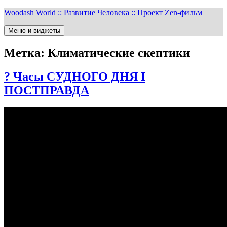
Перейти
Woodash World :: Развитие Человека :: Проект Zen-фильм
к
содержимому
Меню и виджеты
Метка:
Климатические скептики
? Часы СУДНОГО ДНЯ I
ПОСТПРАВДА