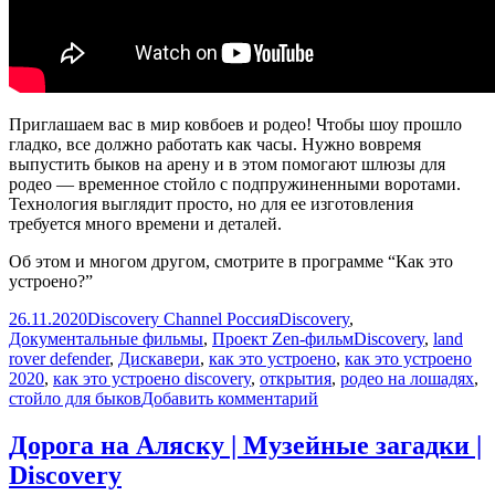
Приглашаем вас в мир ковбоев и родео! Чтобы шоу прошло
гладко, все должно работать как часы. Нужно вовремя
выпустить быков на арену и в этом помогают шлюзы для
родео — временное стойло с подпружиненными воротами.
Технология выглядит просто, но для ее изготовления
требуется много времени и деталей.
Об этом и многом другом, смотрите в программе “Как это
устроено?”
Опубликовано
Автор
Рубрики
26.11.2020
Discovery Channel Россия
Discovery
,
Метки
Документальные фильмы
,
Проект Zen-фильм
Discovery
,
land
rover defender
,
Дискавери
,
как это устроено
,
как это устроено
2020
,
как это устроено discovery
,
открытия
,
родео на лошадях
,
к
стойло для быков
Добавить комментарий
записи
Шлюзы
Дорога на Аляску | Музейные загадки |
для
Discovery
родео