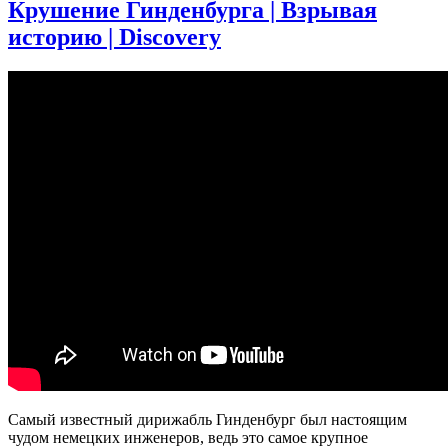
Насос
Крушение Гинденбурга | Взрывая
гидроуси
историю | Discovery
руля
|
Как
это
устроено
|
Discovery
Самый известный дирижабль Гинденбург был настоящим
чудом немецких инженеров, ведь это самое крупное