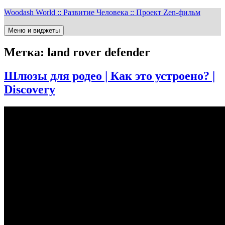
Перейти
Woodash World :: Развитие Человека :: Проект Zen-фильм
к
содержимому
Меню и виджеты
Метка:
land rover defender
Шлюзы для родео | Как это устроено? |
Discovery