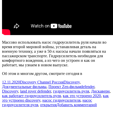
Массово использовать насос гидроусилитель руля начали во
время второй мировой войны, устанавливая деталь на
военную технику, а уже в 50-х насосы начали появляться на
пассажирском транспорте. Гидроусилитель необходим для
комфортного вождения, а из чего он устроен и как он
работает, мы узнаем в новом выпуске.
Об этом и многом другом, смотрите сегодня в
Опубликовано
Автор
Рубрики
12.11.2020
Discovery Channel Россия
Discovery
,
Метки
Документальные фильмы
,
Проект Zen-фильм
defender
,
Discovery
,
land rover defender
,
гидроусилитель руля
,
Дискавери
,
как работает гидроусилитель руля
,
как это устроено 2020
,
как
это устроено discovery
,
насос гидроусилителя
,
насос
к
гидроусилителя руля
,
открытия
Добавить комментарий
записи