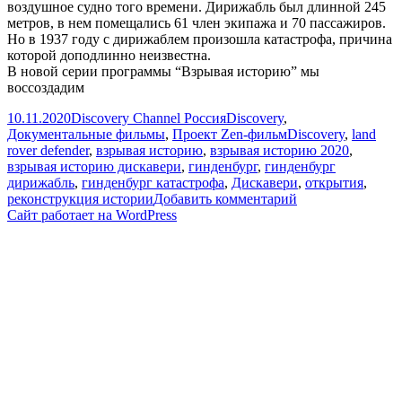
воздушное судно того времени. Дирижабль был длинной 245
метров, в нем помещались 61 член экипажа и 70 пассажиров.
Но в 1937 году с дирижаблем произошла катастрофа, причина
которой доподлинно неизвестна.
В новой серии программы “Взрывая историю” мы
воссоздадим
Опубликовано
Автор
Рубрики
10.11.2020
Discovery Channel Россия
Discovery
,
Метки
Документальные фильмы
,
Проект Zen-фильм
Discovery
,
land
rover defender
,
взрывая историю
,
взрывая историю 2020
,
взрывая историю дискавери
,
гинденбург
,
гинденбург
дирижабль
,
гинденбург катастрофа
,
Дискавери
,
открытия
,
к
реконструкция истории
Добавить комментарий
записи
Сайт работает на WordPress
Крушение
Гинденбурга
|
Взрывая
историю
|
Discovery