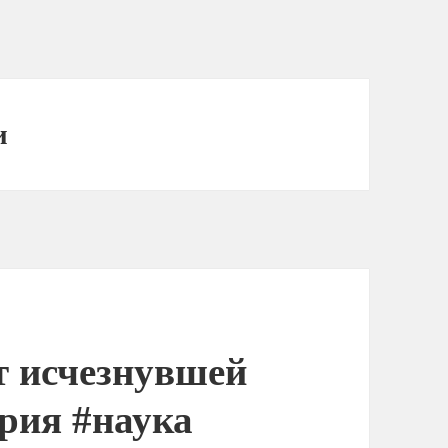
и
т исчезнувшей
рия #наука