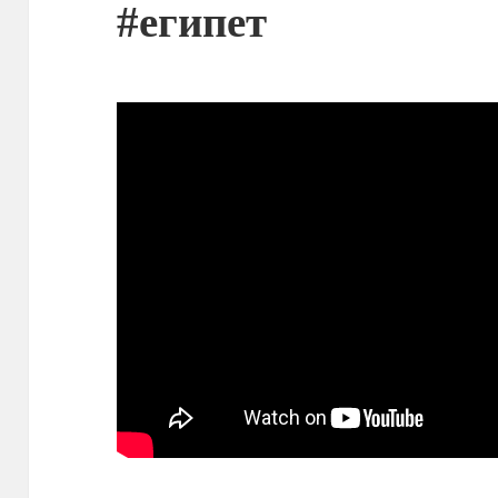
#египет