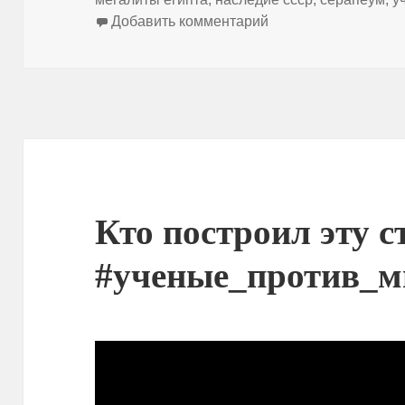
к записи Реальный 
Добавить комментарий
Кто построил эту с
#ученые_против_