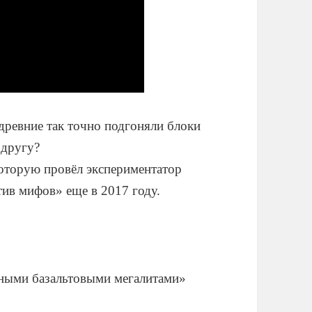
древние так точно подгоняли блоки
 другу?
оторую провёл экспериментатор
ив мифов» еще в 2017 году.
нными базальтовыми мегалитами»