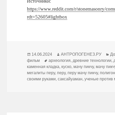
Источники:
https://www.reddit.com/r/stonemasonry/com
rdt=52605#lightbox
Опубликовано
Автор
Ру
14.06.2024
АНТРОПОГЕНЕЗ.РУ
До
Метки
фильм
археология
,
древние технологии
,
каменная кладка
,
куско
,
мачу пикчу
,
мачу пикч
мегалиты перу
,
перу
,
перу мачу пикчу
,
полигон
своими руками
,
саксайуаман
,
ученые против