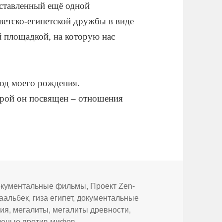
оставленный ещё одной
етско-египетской дружбы в виде
й площадкой, на которую нас
год моего рождения.
орой он посвящен – отношения
брики
кументальные фильмы
,
Проект Zen-
аальбек
,
гиза египет
,
документальные
рия
,
мегалиты
,
мегалиты древности
,
ченые против мифов