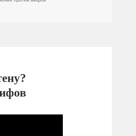
артефакт исчезнувшей цивилизации #история #наука #египе
тену?
мифов