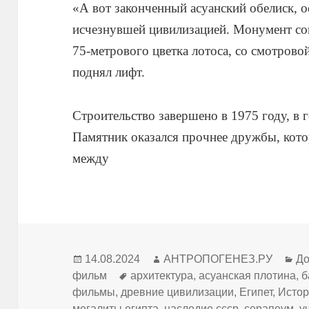
«А вот законченный асуанский обелиск, 
исчезнувшей цивилизацией. Монумент сов
75-метрового цветка лотоса, со смотрово
поднял лифт.
Строительство завершено в 1975 году, в 
Памятник оказался прочнее дружбы, кот
между
Опубликовано
Автор
Ру
14.08.2024
АНТРОПОГЕНЕЗ.РУ
До
Метки
фильм
архитектура
,
асуанская плотина
,
б
фильмы
,
древние цивилизации
,
Египет
,
Исто
мегалиты египта
,
наследие ссср
,
серапеум
,
у