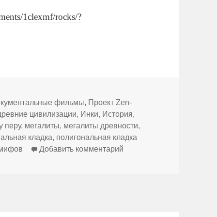
ments/1clexmf/rocks/?
брики
кументальные фильмы
,
Проект Zen-
древние цивилизации
,
Инки
,
История
,
у перу
,
мегалиты
,
мегалиты древности
,
альная кладка
,
полигональная кладка
к записи Кто построил э
 мифов
Добавить комментарий