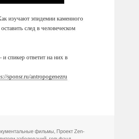
Как изучают эпидемии каменного
оставить след в человеческом
и спикер ответит на них в
ps://sponsr.ru/antropogenezru
брики
кументальные фильмы
,
Проект Zen-
дители заболеваний
,
гельфанд
,