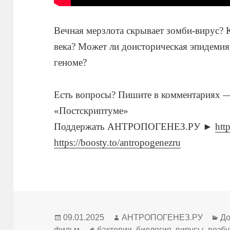
Вечная мерзлота скрывает зомби-вирус? 
века? Может ли доисторическая эпидемия 
геноме?
Есть вопросы? Пишите в комментариях — 
«Постскриптуме»
Поддержать АНТРОПОГЕНЕЗ.РУ ►
htt
https://boosty.to/antropogenezru
Опубликовано
Автор
Ру
09.01.2025
АНТРОПОГЕНЕЗ.РУ
До
Метки
фильм
бактерии
,
биология
,
вирусы
,
возбу