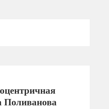
тоцентричная
а Поливанова