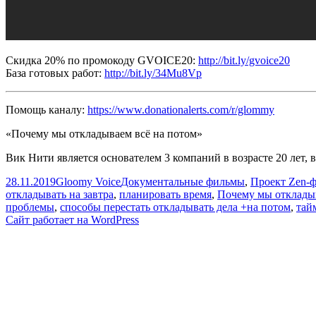
Скидка 20% по промокоду GVOICE20:
http://bit.ly/gvoice20
База готовых работ:
http://bit.ly/34Mu8Vp
Помощь каналу:
https://www.donationalerts.com/r/glommy
«Почему мы откладываем всё на потом»
Вик Нити является основателем 3 компаний в возрасте 20 лет
Опубликовано
Автор
Рубрики
28.11.2019
Gloomy Voice
Документальные фильмы
,
Проект Zen-
откладывать на завтра
,
планировать время
,
Почему мы откладыв
проблемы
,
способы перестать откладывать дела +на потом
,
тай
Сайт работает на WordPress