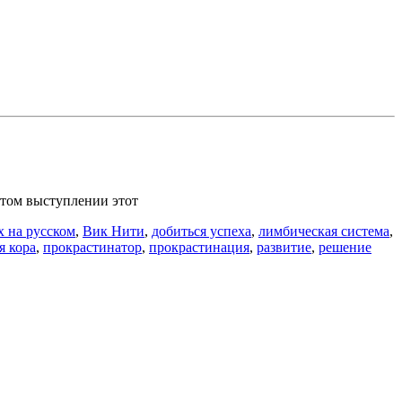
этом выступлении этот
x на русском
,
Вик Нити
,
добиться успеха
,
лимбическая система
,
я кора
,
прокрастинатор
,
прокрастинация
,
развитие
,
решение