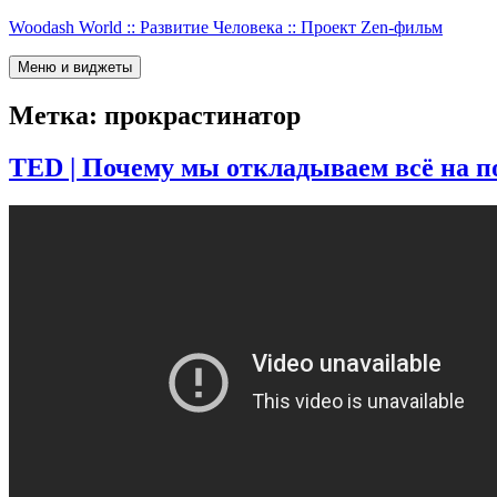
Перейти
Woodash World :: Развитие Человека :: Проект Zen-фильм
к
содержимому
Меню и виджеты
Метка:
прокрастинатор
TED | Почему мы откладываем всё на п