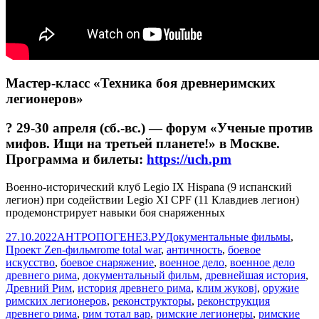
Мастер-класс «Техника боя древнеримских
легионеров»
? 29-30 апреля (сб.-вс.) — форум «Ученые против
мифов. Ищи на третьей планете!» в Москве.
Программа и билеты:
https://uch.pm
Военно-исторический клуб Legio IX Hispana (9 испанский
легион) при содействии Legio XI CPF (11 Клавдиев легион)
продемонстрирует навыки боя снаряженных
Опубликовано
Автор
Рубрики
27.10.2022
АНТРОПОГЕНЕЗ.РУ
Документальные фильмы
,
Метки
Проект Zen-фильм
rome total war
,
античность
,
боевое
искусство
,
боевое снаряжение
,
военное дело
,
военное дело
древнего рима
,
документальный фильм
,
древнейшая история
,
Древний Рим
,
история древнего рима
,
клим жуковj
,
оружие
римских легионеров
,
реконструкторы
,
реконструкция
древнего рима
,
рим тотал вар
,
римские легионеры
,
римские