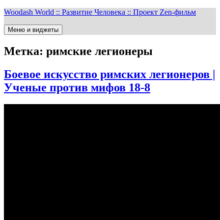
Перейти
Woodash World :: Развитие Человека :: Проект Zen-фильм
к
содержимому
Меню и виджеты
Метка:
римские легионеры
Боевое искусство римских легионеров |
Ученые против мифов 18-8