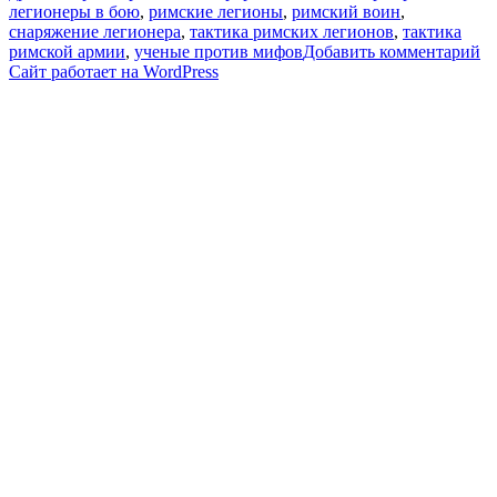
легионеры в бою
,
римские легионы
,
римский воин
,
снаряжение легионера
,
тактика римских легионов
,
тактика
к
римской армии
,
ученые против мифов
Добавить комментарий
за
Сайт работает на WordPress
Бо
ис
р
ле
|
У
п
м
18
8