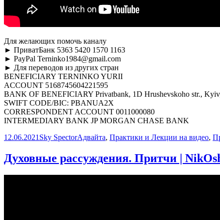
Для желающих помочь каналу
► ПриватБанк 5363 5420 1570 1163
► PayPal Terninko1984@gmail.com
► Для переводов из других стран
BENEFICIARY TERNINKO YURII
ACCOUNT 5168745604221595
BANK OF BENEFICIARY Privatbank, 1D Hrushevskoho str., Kyiv,
SWIFT CODE/BIC: PBANUA2X
CORRESPONDENT ACCOUNT 0011000080
INTERMEDIARY BANK JP MORGAN CHASE BANK
Опубликовано
Автор
Рубрики
12.06.2021
Sky Spector
Адвайта
,
Практики и Лекции на видео
,
П
Духовные рассуждения. Притчи | NikOs