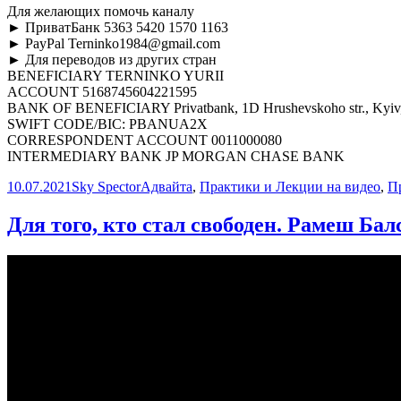
Для желающих помочь каналу
► ПриватБанк 5363 5420 1570 1163
► PayPal Terninko1984@gmail.com
► Для переводов из других стран
BENEFICIARY TERNINKO YURII
ACCOUNT 5168745604221595
BANK OF BENEFICIARY Privatbank, 1D Hrushevskoho str., Kyiv,
SWIFT CODE/BIC: PBANUA2X
CORRESPONDENT ACCOUNT 0011000080
INTERMEDIARY BANK JP MORGAN CHASE BANK
Опубликовано
Автор
Рубрики
10.07.2021
Sky Spector
Адвайта
,
Практики и Лекции на видео
,
П
Для того, кто стал свободен. Рамеш Ба