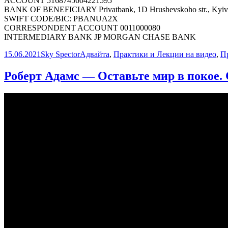
ACCOUNT 5168745604221595
BANK OF BENEFICIARY Privatbank, 1D Hrushevskoho str., Kyiv,
SWIFT CODE/BIC: PBANUA2X
CORRESPONDENT ACCOUNT 0011000080
INTERMEDIARY BANK JP MORGAN CHASE BANK
Опубликовано
Автор
Рубрики
15.06.2021
Sky Spector
Адвайта
,
Практики и Лекции на видео
,
П
Роберт Адамс — Оставьте мир в покое. С