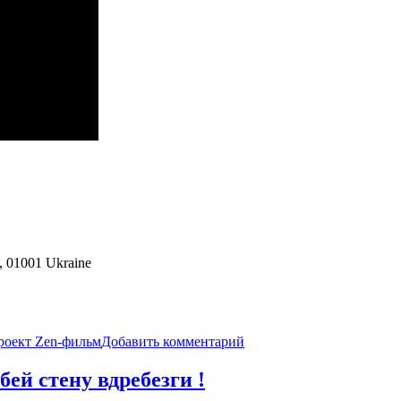
|
Адвайта
|
NikOsho
 01001 Ukraine
к
роект Zen-фильм
Добавить комментарий
записи
Для
бей стену вдребезги !
того,