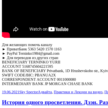
Для желающих помочь каналу
► ПриватБанк 5363 5420 1570 1163
► PayPal Terninko1984@gmail.com
► Для переводов из других стран
BENEFICIARY TERNINKO YURII
ACCOUNT 5168745604221595
BANK OF BENEFICIARY Privatbank, 1D Hrushevskoho str., Kyiv,
SWIFT CODE/BIC: PBANUA2X
CORRESPONDENT ACCOUNT 0011000080
INTERMEDIARY BANK JP MORGAN CHASE BANK
Опубликовано
Автор
Рубрики
19.06.2021
Sky Spector
Адвайта
,
Практики и Лекции на видео
,
П
История одного просветления. Дзэн. Раз