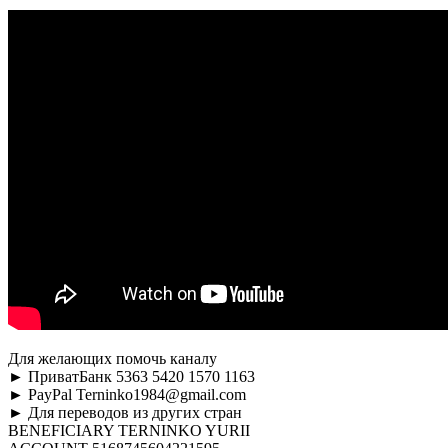
Для желающих помочь каналу
► ПриватБанк 5363 5420 1570 1163
► PayPal Terninko1984@gmail.com
► Для переводов из других стран
BENEFICIARY TERNINKO YURII