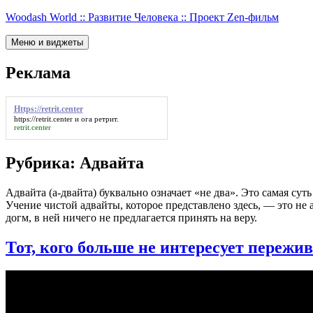
Перейти
Woodash World :: Развитие Человека :: Проект Zen-фильм
к
содержимому
Меню и виджеты
Реклама
Https://retrit.center
https://retrit.center
и ога ретрит.
retrit.center
Рубрика:
Адвайта
Адвайта (а-двайта) буквально означает «не два». Это самая суть
Учение чистой адвайты, которое представлено здесь, — это не
догм, в ней ничего не предлагается принять на веру.
Тот, кого больше не интересует переж