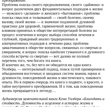
преображение.
Проблема поиска своего предназначения, своего «даймона» и
вопрос различения двух фундаментальных подходов к жизни
— мужского «делания» и женского «бытования»; проблема
поиска смыслов и толкований — своей болезни, своему
вызову, своей жизни — и значение подлинной духовной
практики для здоровой, гармоничной жизни; проблема
влияния принятых в обществе интерпретаций болезни на
процесс излечения и вопрос выбора способов лечения и
глубокий, правдивый анализ традиционных и
альтернативных подходов к лечению рака; проблема
замалчивания в обществе вопросов, связанных со смертью и
умиранием, и вопрос поиска наиболее гуманного и духовного
способа встречи со смертью — вот далеко не полный
перечень того, чем богата эта книга.
И конечно же, то, без чего не обходится ни одна книга
Уилбера, — интегральный подход, поиск путей примирения и
объединения восточных и западных систем знания, науки и
духовности, повседневной жизни и мистического, пикового
опыта. Но в первую очередь эта книга о подвиге, о красоте, о
тайне внутреннего преображения. И о том, как повседневная
жизнь превращается в легенду…
Аудиоверсия замечательной книги Кена Уилбера «Благодать и
стойкость. Духовность и исцеление в истории жизни и