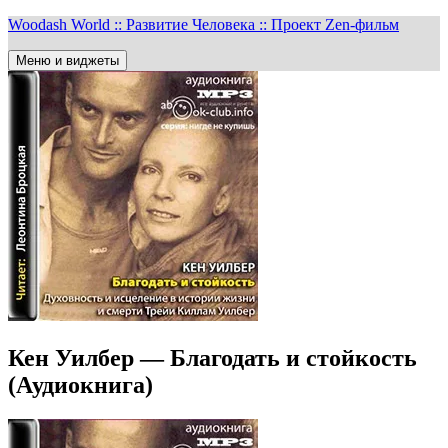
Перейти
Woodash World :: Развитие Человека :: Проект Zen-фильм
к
содержимому
Меню и виджеты
Кен Уилбер — Благодать и стойкость
(Аудиокнига)