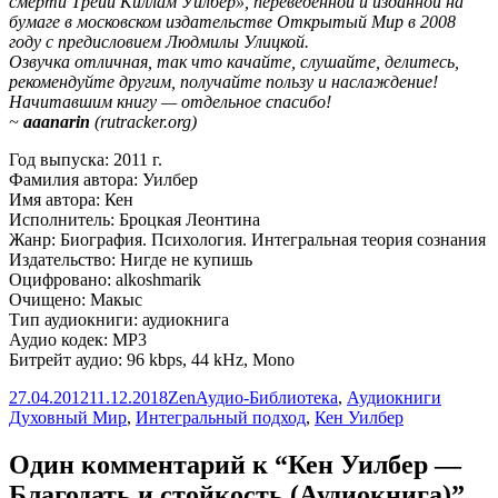
смерти Трейи Киллам Уилбер», переведённой и изданной на
бумаге в московском издательстве Открытый Мир в 2008
году с предисловием Людмилы Улицкой.
Озвучка отличная, так что качайте, слушайте, делитесь,
рекомендуйте другим, получайте пользу и наслаждение!
Начитавшим книгу — отдельное спасибо!
~
aaanarin
(rutracker.org)
Год выпуска: 2011 г.
Фамилия автора: Уилбер
Имя автора: Кен
Исполнитель: Броцкая Леонтина
Жанр: Биография. Психология. Интегральная теория сознания
Издательство: Нигде не купишь
Оцифровано: alkoshmarik
Очищено: Макыс
Тип аудиокниги: аудиокнига
Аудио кодек: MP3
Битрейт аудио: 96 kbps, 44 kHz, Mono
Опубликовано
Автор
Рубрики
Метки
27.04.2012
11.12.2018
Zen
Аудио-Библиотека
,
Аудиокниги
Духовный Мир
,
Интегральный подход
,
Кен Уилбер
Один комментарий к “Кен Уилбер —
Благодать и стойкость (Аудиокнига)”