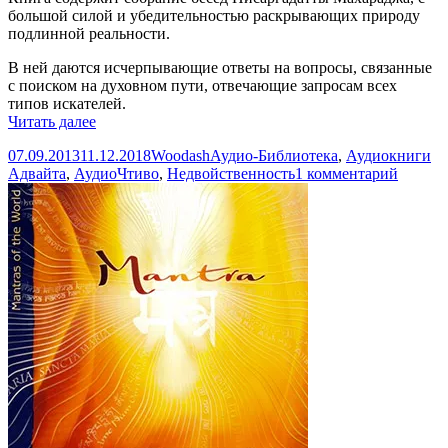
большой силой и убедительностью раскрывающих природу
подлинной реальности.
В ней даются исчерпывающие ответы на вопросы, связанные
с поиском на духовном пути, отвечающие запросам всех
типов искателей.
Нисаргадатта
Читать далее
Махарадж
Опубликовано
Автор
Рубрики
Ме
07.09.2013
11.12.2018
Woodash
Аудио-Библиотека
,
Аудиокниги
—
к
Адвайта
,
АудиоЧтиво
,
Недвойственность
1 комментарий
Я
записи
есть
Нисарг
То
Махар
(Аудиокнига)
—
Я
есть
То
(Аудио