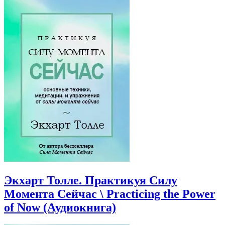
Вадим
(Аудиокнига)
Зеланд.
Взлом
техногенн
системы
(Аудиокни
Экхарт Толле. Практикуя Силу
Момента Сейчас \ Practicing the Power
of Now (Аудиокнига)