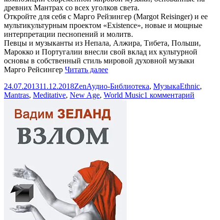
древних Мантрах со всех уголков света.
Откройте для себя с Марго Рейзингер (Margot Reisinger) и ее
мультикультурным проектом «Existence», новые и мощные
интерпретации песнопений и молитв.
Певцы и музыканты из Непала, Алжира, Тибета, Польши,
Марокко и Португалии внесли свой вклад их культурной
основы в собственный стиль мировой духовной музыки
Existence:
Марго Рейсингер
Читать далее
MANTRA
Опубликовано
Автор
Рубрики
Метки
24.07.2013
11.12.2018
Zen
Аудио-Библиотека
,
Музыка
Ethnic
,
—
к
Mantras
,
Meditative
,
New Age
,
World Music
1 комментарий
Mantras
записи
of
Existenc
the
MANT
World
—
(2009)
Mantras
of
the
World
(2009)