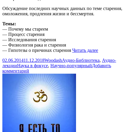
Обсуждение последних научных данных по теме старения,
омоложения, продления жизни и бессмертия.
Темы:
— Почему мы стареем
— Процесс старения
— Исследования старения
— Физиология рака и старения
Наука
— Гипотезы о причинах старения
Читать далее
в
Опубликовано
Автор
Рубрики
02.06.2014
11.12.2018
Woodash
Аудио-Библиотека
,
Аудио-
фокусе:
Метки
лекции
Наука в фокусе
,
Научно-популярный
Добавить
Можно
к
комментарий
ли
записи
избежать
Наука
старения
в
(радио
фокусе:
Эхо
Можно
Москвы)
ли
избежать
старения
(радио
Эхо
Москвы)