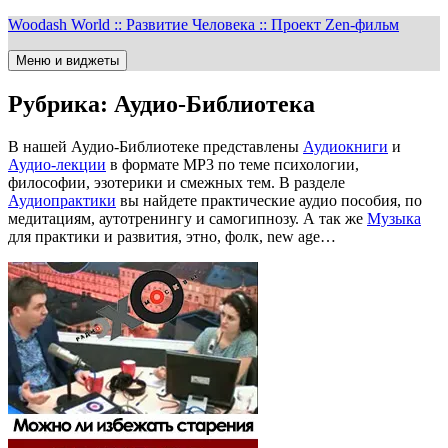
Перейти
Woodash World :: Развитие Человека :: Проект Zen-фильм
к
содержимому
Меню и виджеты
Рубрика:
Аудио-Библиотека
В нашей Аудио-Библиотеке представлены
Аудиокниги
и
Аудио-лекции
в формате MP3 по теме психологии,
философии, эзотерики и смежных тем. В разделе
Аудиопрактики
вы найдете практические аудио пособия, по
медитациям, аутотренингу и самогипнозу. А так же
Музыка
для практики и развития, этно, фолк, new age…