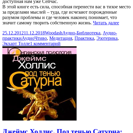
доступная нам уже Сейчас.
В этой книге есть сила, способная перенести вас в тихое место
за пределами мыслей – туда, где исчезают порожденные
разумом проблемы и где человек наконец понимает, что
Экхар
значит самому творить собственную жизнь.
Читать далее
Толле.
Опубликовано
Автор
Рубрики
25.12.2012
11.12.2018
Woodash
Аудио-Библиотека
,
Аудио-
Практ
Метки
практики
АудиоЧтиво
,
Медитация
,
Практика
,
Эзотерика
,
Силу
к
Экхарт Толле
1 комментарий
Момен
записи
Сейча
Экхарт
\
Толле.
Practic
Практикуя
the
Силу
Power
Момента
of
Сейчас
Now
\
(Аудио
Practicing
the
Power
of
Now
(Аудиокнига)
Джеймс Холлис. Под тенью Сатурна: