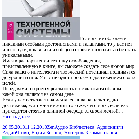
Если вы не обладаете
никакими особыми достоинствами и талантами, то у вас нет
иного пути, как выйти из общего строя и позволить себе стать
уникальными.
Имея в распоряжении технику освобождения,
представленную в книге, вы сможете создать себе любой мир.
Сила вашего интеллекта и творческий потенциал поднимутся
до уровня гения. У вас не будет проблем с достижением своих
целей.
Перед вами откроется реальность в незнакомом обличье,
какой она является на самом деле.
Если у вас есть заветная мечта, если ваша цель трудно
достижима, если многие хотят того же, чего и вы, если вам
приходится стоять в длинной очереди за своей мечтой…
Вадим
Читать далее
Зеланд.
Опубликовано
Автор
Рубрики
Метки
28.05.2013
11.12.2018
Zen
Аудио-Библиотека
,
Аудиокниги
Взлом
к
АудиоЧтиво
,
Вадим Зеланд
,
Эзотерика
3 комментария
техногенной
записи
системы