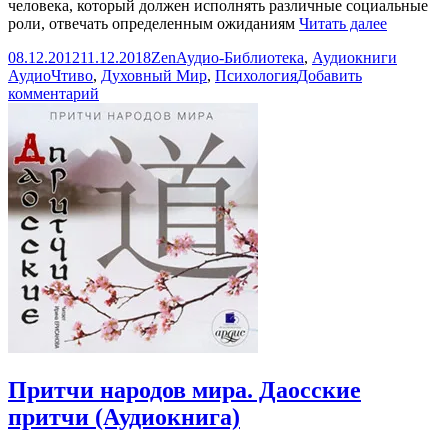
человека, который должен исполнять различные социальные
Джеймс
роли, отвечать определенным ожиданиям
Читать далее
Холлис.
Опубликовано
Автор
Рубрики
Метки
08.12.2012
11.12.2018
Zen
Аудио-Библиотека
,
Аудиокниги
Под
АудиоЧтиво
,
Духовный Мир
,
Психология
Добавить
тенью
к
комментарий
Сатурна:
записи
Мужски
Джеймс
психоло
Холлис.
травмы
Под
и
тенью
их
Сатурна:
исцелен
Мужские
психологические
травмы
и
их
исцеление
Притчи народов мира. Даосские
притчи (Аудиокнига)