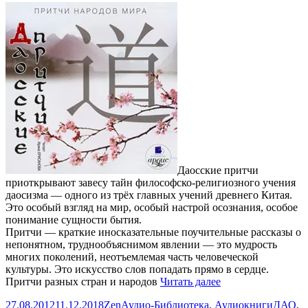
Даосские притчи
приоткрывают завесу тайн философско-религиозного учения
даосизма — одного из трёх главных учений древнего Китая.
Это особый взгляд на мир, особый настрой осознания, особое
понимание сущности бытия.
Притчи — краткие иносказательные поучительные рассказы о
непонятном, труднообъяснимом явлении — это мудрость
многих поколений, неотъемлемая часть человеческой
культуры. Это искусство слов попадать прямо в сердце.
Притчи
Притчи разных стран и народов
Читать далее
народов
Опубликовано
Автор
Рубрики
Метки
27.08.2012
11.12.2018
Zen
Аудио-Библиотека
,
Аудиокниги
ДАО
,
мира.