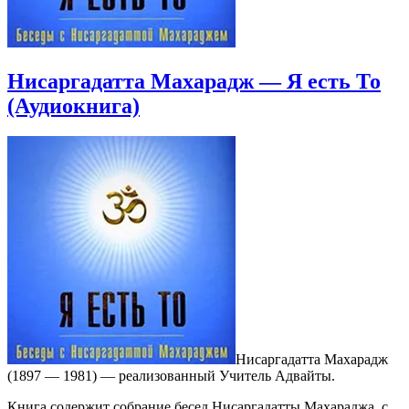
Нисаргадатта Махарадж — Я есть То
(Аудиокнига)
Нисаргадатта Махарадж
(1897 — 1981) — реализованный Учитель Адвайты.
Книга содержит собрание бесед Нисаргадатты Махараджа, с