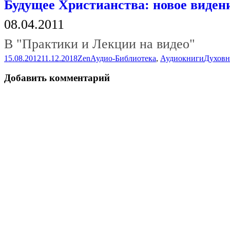
Будущее Христианства: новое видение
08.04.2011
В "Практики и Лекции на видео"
Опубликовано
Автор
Рубрики
Метки
15.08.2012
11.12.2018
Zen
Аудио-Библиотека
,
Аудиокниги
Духов
Добавить комментарий