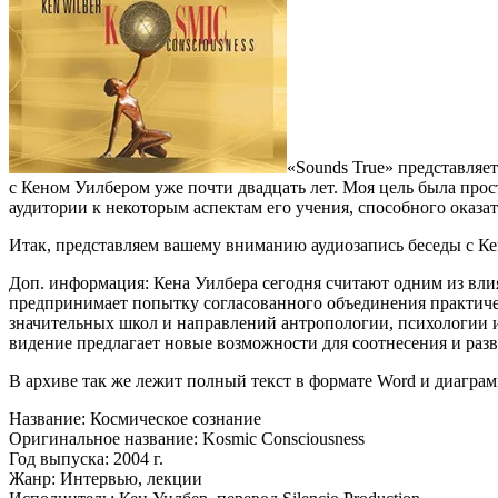
«Sounds True» представляе
с Кеном Уилбером уже почти двадцать лет. Моя цель была прос
аудитории к некоторым аспектам его учения, способного оказа
Итак, представляем вашему вниманию аудиозапись беседы с К
Доп. информация: Кена Уилбера сегодня считают одним из вли
предпринимает попытку согласованного объединения практически
значительных школ и направлений антропологии, психологии и
видение предлагает новые возможности для соотнесения и раз
В архиве так же лежит полный текст в формате Word и диагра
Название: Космическое сознание
Оригинальное название: Kosmic Consciousness
Год выпуска: 2004 г.
Жанр: Интервью, лекции