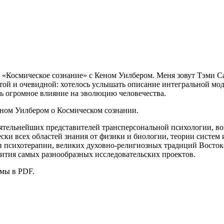
т «Космическое сознание» с Кеном Уилбером. Меня зовут Тэми С
той и очевидной: хотелось услышать описание интегральной мод
ть огромное влияние на эволюцию человечества.
еном Уилбером о Космическом сознании.
ятельнейших представителей трансперсональной психологии, воз
 всех областей знания от физики и биологии, теории систем и т
 психотерапии, великих духовно-религиозных традиций Востока
вития самых разнообразных исследовательских проектов.
ммы в PDF.