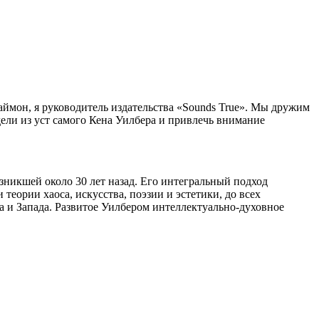
аймон, я руководитель издательства «Sounds True». Мы дружим
ели из уст самого Кена Уилбера и привлечь внимание
никшей около 30 лет назад. Его интегральный подход
еории хаоса, искусства, поэзии и эстетики, до всех
 и Запада. Развитое Уилбером интеллектуально-духовное