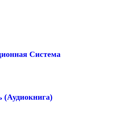
ционная Система
ь (Аудиокнига)