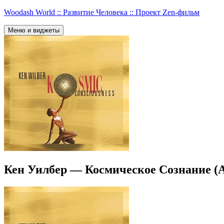
Перейти
Woodash World :: Развитие Человека :: Проект Zen-фильм
к
содержимому
Меню и виджеты
Кен Уилбер — Космическое Сознание (