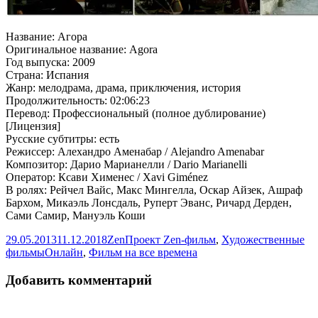
Название: Агора
Оригинальное название: Agora
Год выпуска: 2009
Страна: Испания
Жанр: мелодрама, драма, приключения, история
Продолжительность: 02:06:23
Перевод: Профессиональный (полное дублирование)
[Лицензия]
Русские субтитры: есть
Режиссер: Алехандро Аменабар / Alejandro Amenabar
Композитор: Дарио Марианелли / Dario Marianelli
Оператор: Ксави Хименес / Xavi Giménez
В ролях: Рейчел Вайс, Макс Мингелла, Оскар Айзек, Ашраф
Бархом, Микаэль Лонсдаль, Руперт Эванс, Ричард Дерден,
Сами Самир, Мануэль Коши
Опубликовано
Автор
Рубрики
29.05.2013
11.12.2018
Zen
Проект Zen-фильм
,
Художественные
Метки
фильмы
Онлайн
,
Фильм на все времена
Добавить комментарий