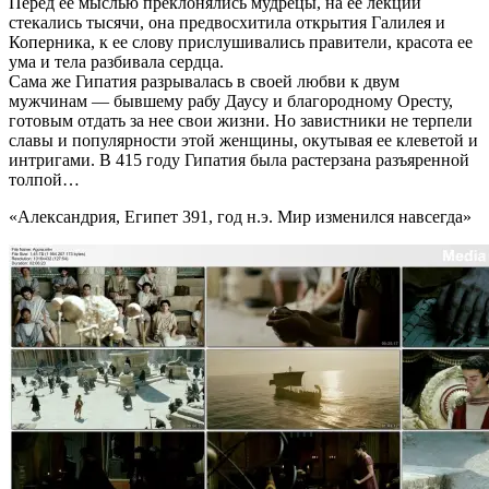
Перед ее мыслью преклонялись мудрецы, на ее лекции
стекались тысячи, она предвосхитила открытия Галилея и
Коперника, к ее слову прислушивались правители, красота ее
ума и тела разбивала сердца.
Сама же Гипатия разрывалась в своей любви к двум
мужчинам — бывшему рабу Даусу и благородному Оресту,
готовым отдать за нее свои жизни. Но завистники не терпели
славы и популярности этой женщины, окутывая ее клеветой и
интригами. В 415 году Гипатия была растерзана разъяренной
толпой…
«Александрия, Египет 391, год н.э. Мир изменился навсегда»