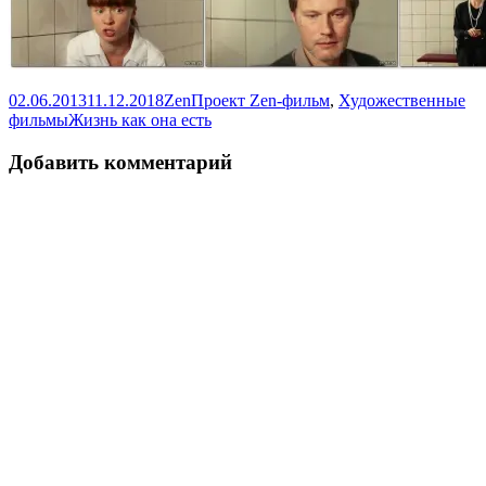
Опубликовано
Автор
Рубрики
02.06.2013
11.12.2018
Zen
Проект Zen-фильм
,
Художественные
Метки
фильмы
Жизнь как она есть
Добавить комментарий