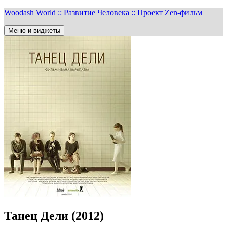
Перейти
Woodash World :: Развитие Человека :: Проект Zen-фильм
к
содержимому
Меню и виджеты
Танец Дели (2012)