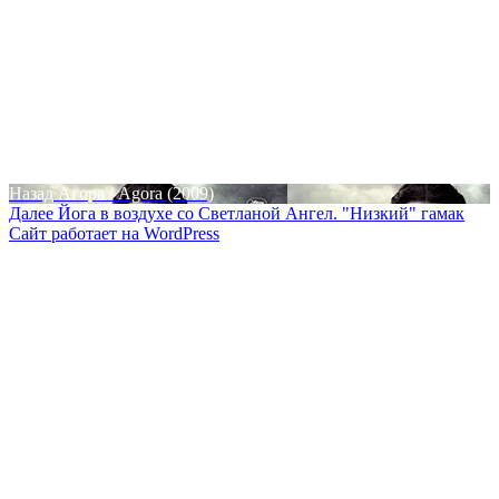
Навигация
Предыдущая
Назад
Агора / Agora (2009)
запись:
Следующая
Далее
Йога в воздухе со Светланой Ангел. "Низкий" гамак
по
запись:
Сайт работает на WordPress
записям