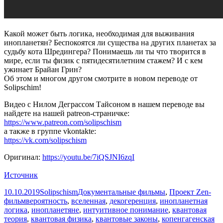
Какой может быть логика, необходимая для выживания
инопланетян? Беспокоятся ли существа на других планетах за
судьбу кота Шредингера? Понимаешь ли ты что творится в
мире, если ты физик с пятидесятилетним стажем? И с кем
ужинает Брайан Грин?
Об этом и многом другом смотрите в новом переводе от
Solipschim!
Видео с Нилом Деграссом Тайсоном в нашем переводе вы
найдете на нашей patreon-страничке:
https://www.patreon.com/solipschism
а также в группе vkontakte:
https://vk.com/solipschism
Оригинал:
https://youtu.be/7iQSJNI6zqI
Источник
Опубликовано
Автор
Рубрики
10.10.2019
Solipschism
Документальные фильмы
,
Проект Zen-
Метки
фильм
вероятность
,
вселенная
,
декогеренция
,
инопланетная
логика
,
инопланетяне
,
интуитивное понимание
,
квантовая
теория
,
квантовая физика
,
квантовые законы
,
копенгагенская