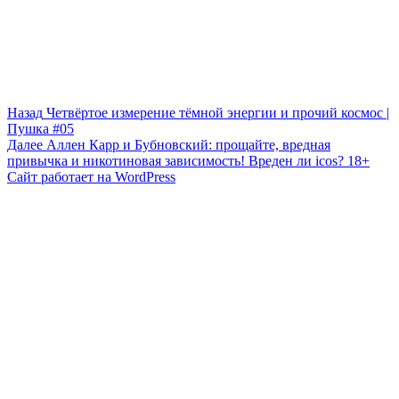
Навигация
Предыдущая
Назад
Четвёртое измерение тёмной энергии и прочий космос |
запись:
Пушка #05
по
Следующая
Далее
Аллен Карр и Бубновский: прощайте, вредная
записям
запись:
привычка и никотиновая зависимость! Вреден ли icos? 18+
Сайт работает на WordPress