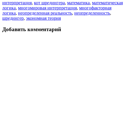
интерпретация
,
кот шредингера
,
математика
,
математическая
логика
,
многомировая интерпретация
,
многофакторная
логика
,
неопределенная реальность
,
неопределенность
,
шредингер
,
экономная теория
Добавить комментарий