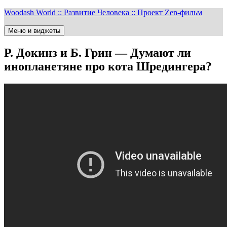
Перейти
Woodash World :: Развитие Человека :: Проект Zen-фильм
к
содержимому
Меню и виджеты
Р. Докинз и Б. Грин — Думают ли
инопланетяне про кота Шредингера?