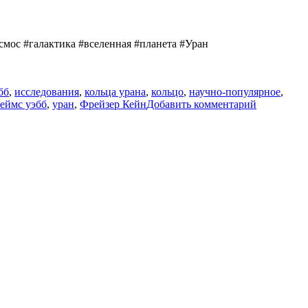
осмос #галактика #вселенная #планета #Уран
бб
,
исследования
,
кольца урана
,
кольцо
,
научно-популярное
,
к
жеймс уэбб
,
уран
,
Фрейзер Кейн
Добавить комментарий
записи
Самое
бледное
кольцо
Урана