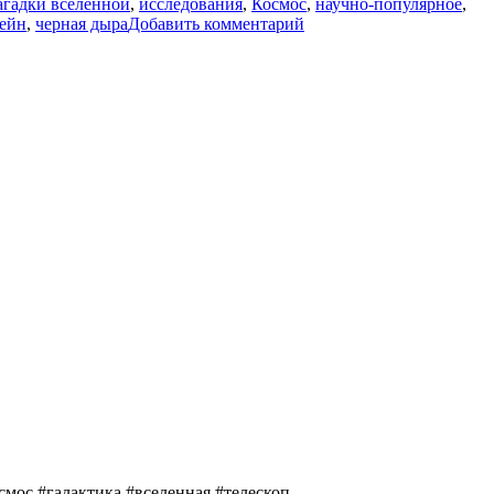
агадки вселенной
,
исследования
,
Космос
,
научно-популярное
,
к
ейн
,
черная дыра
Добавить комментарий
записи
Самая
далёкая
активная
сверхмассивная
чёрная
дыра
смос #галактика #вселенная #телескоп