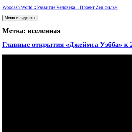
Перейти
Woodash World :: Развитие Человека :: Проект Zen-фильм
к
содержимому
Меню и виджеты
Метка:
вселенная
Главные открытия «Джеймса Уэбба» к 20