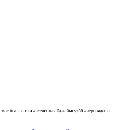
далёкая
галактика
космос #галактика #вселенная #джеймсуэбб #чернаядыра