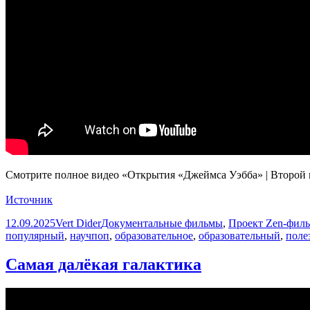
Смотрите полное видео «Открытия «Джеймса Уэбба» | Второй го
Источник
Опубликовано
Автор
Рубрики
12.09.2025
Vert Dider
Документальные фильмы
,
Проект Zen-фил
популярный
,
научпоп
,
образовательное
,
образовательный
,
поле
Самая далёкая галактика