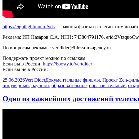
https://eightlightmin.ru/vds
— законы физики в элегантном дизайне
Реклама: ИП Назаров С.А, ИНН: 743804791176, erid:2VtzquoC
По вопросам рекламы: vertdider@blossom-agency.ru
Поддержать проект можно по ссылкам:
Если вы в России:
https://boosty.to/vertdider
Если вы не в России:
Опубликовано
Автор
Рубрики
25.06.2026
Vert Dider
Документальные фильмы
,
Проект Zen-фил
популярный
,
научпоп
,
образовательное
,
образовательный
,
откр
Одно из важнейших достижений телеск