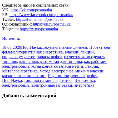
Следите за нами в социальных сетях:
VK:
https://vk.com/postnauka
FB:
https://www.facebook.com/postnauka/
Twitter:
https://twitter.com/postnauka
Одноклассники:
https://ok.ru/postnauka
Telegram:
https://tx.me/postnauka
Источник
Опубликовано
Автор
Рубрики
18.08.2020
ПостНаука
Документальные фильмы
,
Проект Zen-
Метки
фильм
альтернативная энергетика
,
власкин лекции
,
гидроаккумулятор
,
запасы нефти
,
из чего можно сделать
топливо
,
как используют метал для топлива
,
как работает
электромобиль
,
когда кончатся запасы нефти
,
лекция
,
Металлоэнергетика
,
метод электролиза
,
михаил власкин
,
михаил власкин лекции
,
Научно-популярный
,
нефть
,
ПостНаука
,
топливо на метале
,
физика
,
Экономика
,
электромобиль
,
электронные заправки
,
энергетика
Добавить комментарий