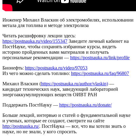
Инженер Михаил Власкин об электромобилях, использовании
метала для топлива и методе электролиза
Читать расшифровку лекции здесь:
https://postnauka.ru/video/155347
Заведите личный кабинет на
ПостНауке, чтобы сохранять избранные курсы, видеть
историю пройденных вами материалов и получать
персональные рекомендации —
https://postnauka.ru/link/profile
Бионефть:
https://postnauka.ru/video/97053
Из чего можно сделать топливо:
https://postnauka.ru/faq/96807
Михаил Власкин (
https://postnauka.ru/author/vlaskin)
—
кандидат технических наук, заведующий лабораторией
энергоаккумулирующих веществ ОИВТ РАН
Поддержать ПостНауку —
https://postnauka.ru/donate/
Больше лекций, интервью и статей о фундаментальной науке
и ученых, которые ее создают, смотрите на сайте
http://postnauka.ru/
. ПостНаука — все, что вы хотели знать о
науке, но не знали, у кого спросить.