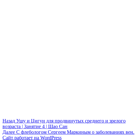
Навигация
Предыдущая
Назад
Ушу и Цигун для продвинутых среднего и зрелого
запись:
возраста | Занятие 4 | Шао Сан
по
Следующая
Далее
С флебологом Сергеем Маркиным о заболеваниях вен.
записям
запись:
Сайт работает на WordPress