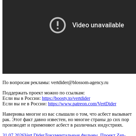
По вопросам рекламы: vertdider@blossom-agency.ru
Поддержать проект можно по ссылкам:
Если вы в России:
https://boosty.to/vertdider
Если вы не в России:
https://www.patreon.com/VertDider
Наверняка многие из вас слышали о том, что асбест вызывает
рак. Этот факт давно известен, но многие страны до сих пор
производят и применяют асбест в различных индустриях.
Опубликовано
Автор
Рубрики
31.07.2026
Vert Dider
Документальные фильмы
,
Проект Zen-