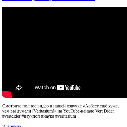
огнеупорности
асбеста
Смотрите полное видео в нашей озвучке «Асбест ещё хуже,
чем вы думали [Veritasium]» на YouTube-канале Vert Dider
#vertdider #научпоп #наука #veritasium
Источник