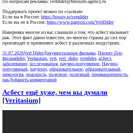
По вопросам рекламы: vertdider@blossom-agency.ru
Поддержать проект можно по ссылкам:
Если вы в России:
https://boosty.to/vertdider
Если вы не в России:
https://www.patreon.com/VertDider
Наверняка многие из вас слышали о том, что асбест вызывает
рак. Этот факт давно известен, но многие страны до сих пор
производят и применяют асбест в различных индустриях.
Опубликовано
Автор
Рубрики
31.07.2026
Vert Dider
Документальные фильмы
,
Проект Zen-
Метки
фильм
dider
,
Veritasium
,
vert
,
vert_dider
,
vertdider
,
асбест
,
заболевание
,
исследования
,
научно-популярное
,
Научно-
популярный
,
научпоп
,
образовательное
,
образовательный
,
онкология
,
опасность
,
полезное
,
полезный
,
промышленность
,
к
рак
Добавить комментарий
записи
Асбест
Асбест ещё хуже, чем вы думали
ещё
[Veritasium]
хуже,
чем
вы
думали
[Veritasium]