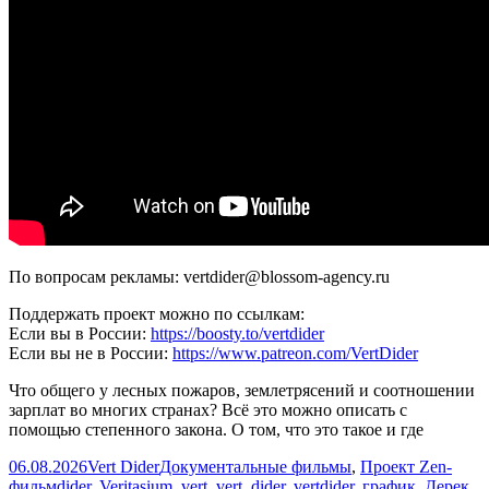
По вопросам рекламы: vertdider@blossom-agency.ru
Поддержать проект можно по ссылкам:
Если вы в России:
https://boosty.to/vertdider
Если вы не в России:
https://www.patreon.com/VertDider
Что общего у лесных пожаров, землетрясений и соотношении
зарплат во многих странах? Всё это можно описать с
помощью степенного закона. О том, что это такое и где
Опубликовано
Автор
Рубрики
06.08.2026
Vert Dider
Документальные фильмы
,
Проект Zen-
Метки
фильм
dider
,
Veritasium
,
vert
,
vert_dider
,
vertdider
,
график
,
Дерек