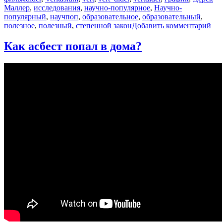
Маллер
,
исследования
,
научно-популярное
,
Научно-
популярный
,
научпоп
,
образовательное
,
образовательный
,
к
полезное
,
полезный
,
степенной закон
Добавить комментарий
за
Гр
Как асбест попал в дома?
по
кот
вы
по
на
ми
ин
[Ve