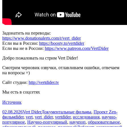
Задонатить на переводы:
https://www.donationalerts.com/r/vert_dider
Если вы в России:
https://boosty.to/vertdider
Если вы не в России:
https://www.patreon.com/VertDider
Добро пожаловать на стрим Vert Dider!
Смотрим черновик озвучки, отлавливаем ошибки, отвечаем
на вопросы =)
Сайт студии:
http://vertdider.tv
Мы есть в соцсетях
Источник
Опубликовано
Автор
Рубрики
02.08.2026
Vert Dider
Документальные фильмы
,
Проект Zen-
Метки
фильм
dider
,
vert
,
vert_dider
,
vertdider
,
исследования
,
научно-
популярное
,
Научно-популярный
,
научпоп
,
образовательное
,
к