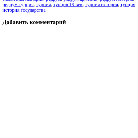
редрум турция
,
турция
,
турция 19 век
,
турция история
,
турция
история государства
Добавить комментарий