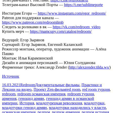
Телеграм-канал с текстами:
https://t.me/redroomtext
Телеграм-канал Высокой Порты —
https://t.me/sublimeporte
Инстаграм Егора —
https://www.instagram.com/egor_redroom/
Patreon для поддержки канала —
https://www.patreon.com/redroomlimb
Следить за роликами в вк —
https://vk.com/redroom_video
Купить мерч —
https://mamcupy.com/catalog/redroom/
Ведущий: Егор Зырянов
Сценарий: Егор Зырянов, Евгений Каланский
Режиссер монтажа, оператор, художник анимации — Алёна
Пашко
Монтаж: Илья Карамзинский
Дизайн и анимация персонажей — Юлия Солуданова
Фирменные треки: Александр Zender (
http://alexzender.tilda.ws/
​)
Источник
Опубликовано
Автор
Рубрики
16.03.2021
Redroom
Документальные фильмы
,
Практики и
Метки
Лекции на видео
,
Проект Zen-фильм
red room
,
red room турция
,
redroom
,
redroom османская империя
,
redroom турция
,
армения
,
геноцид армян
,
геноцид армян в османской
империи
,
История
,
младотурецкая революция
,
младотурки
,
младотурки геноид армян
,
младотурки находились у власти
,
османская империя
,
редрум
,
редрум армения
,
редрум история
,