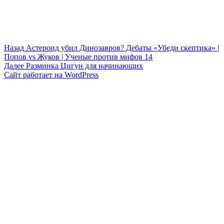
Навигация
Предыдущая
Назад
Астероид убил Динозавров? Дебаты «Убеди скептика» |
запись:
Попов vs Жуков | Ученые против мифов 14
по
Следующая
Далее
Разминка Цигун для начинающих
записям
запись:
Сайт работает на WordPress