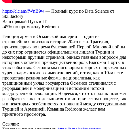
https://clc.am/fWnB9w
— Полный курс по Data Science от
Skillfactory
Ваш прямой Путь в IT
-45% по промокоду Redroom
Геноцид армян в Османской империи — один из
страшнейших эпизодов истории 20-го века. Трагедия,
произошедшая во время бушевавшей Первой Мировой войны
до сих пор отрицается официальными лицами Турции и
некоторыми другими странами, однако главным вопросом для
историков остается преимущественно роль Высокой Порты в
этих событиях. Сегодня мы поговорим о корнях напряженных
турецко-армянских взаимоотношений, о том, как в 19-м веке
прорастали различные формы национализма, как
традиционный уклад государства Османов сталкивался с
реформацией и модернизацией и вспомним истоки
младотурецкой революции. Надеемся, что этот ролик поможет
разобраться как в отдельно-взятом историческом процессе, так
и в некоторых особенностях отношений между сегодняшними
Турцией и Арменией. Команда Redroom желает вам
приятного просмотра.
Ссылки: