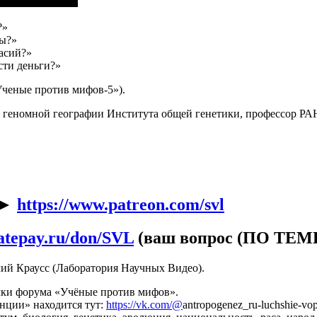
?»
сы?»
асий?»
сти деньги?»
ченые против мифов-5»).
и геномной географии Института общей генетики, профессор РА
 ►
https://www.patreon.com/svl
natepay.ru/don/SVL
(ваш вопрос (ПО ТЕМЕ
лий Краусс (Лаборатория Научных Видео).
лки форума «Учёные против мифов».
нции» находится тут:
https://vk.com/@
antropogenez_ru-luchshie-vo