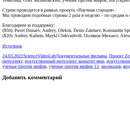
Тематика: Олег Балановский, ученые против мифов, постскрипт
Стрим проводится в рамках проекта «Научная станция».
Мы проводим подобные стримы 2 раза в неделю – по средам 
Благодарим за поддержку:
($50): Pavel Dunaev, Andrey, Oleksii, Denis Zaletaev, Konstantin Spi
($20): Andrey Kalinin, Maykl Chikvashvili, Поляков Михаил, Alex
Источник
Опубликовано
Автор
Рубрики
24.03.2021
ScienceVideoLab
Документальные фильмы
,
Проект Ze
интеллект
,
искусственный интеллект захватит мир
,
искусствен
ученые против мифов
,
ученые против мифов 13
,
эволюция
,
янд
Добавить комментарий