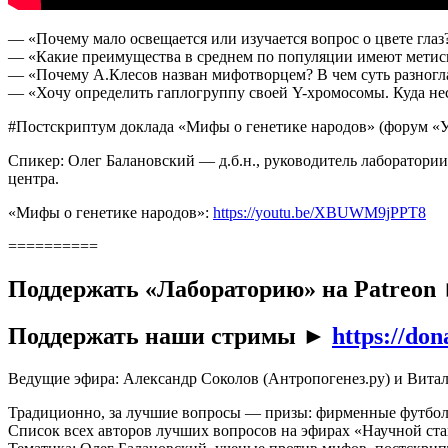
— «Почему мало освещается или изучается вопрос о цвете глаз
— «Какие преимущества в среднем по популяции имеют мети
— «Почему А.Клесов назван мифотворцем? В чем суть разногл
— «Хочу определить гаплогруппу своей Y-хромосомы. Куда не
#Постскриптум доклада «Мифы о генетике народов» (форум «У
Спикер: Олег Балановский — д.б.н., руководитель лаборатори
центра.
«Мифы о генетике народов»:
https://youtu.be/XBUWM9jPPT8
==========
Поддержать «Лабораторию» на Patreon
Поддержать наши стримы ►
https://do
Ведущие эфира: Александр Соколов (Антропогенез.ру) и Вита
Традиционно, за лучшие вопросы — призы: фирменные футбо
Список всех авторов лучших вопросов на эфирах «Научной ста