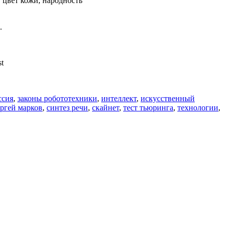
 цвет кожи, народность
.
st
ссия
,
законы робототехники
,
интеллект
,
искусственный
ергей марков
,
синтез речи
,
скайнет
,
тест тьюринга
,
технологии
,