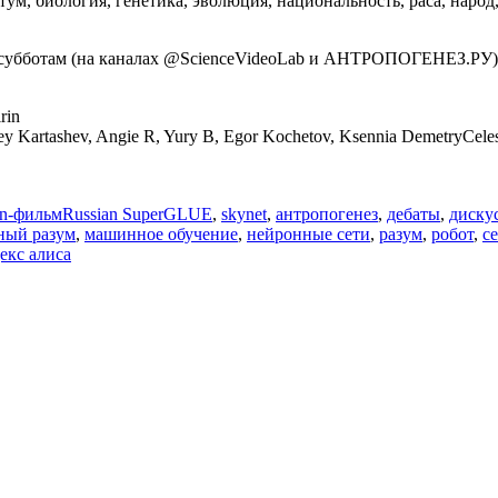
ум, биология, генетика, эволюция, национальность, раса, народ,
и субботам (на каналах @ScienceVideoLab и АНТРОПОГЕНЕЗ.РУ)
rin
ey Kartashev, Angie R, Yury B, Egor Kochetov, Ksennia DemetryCele
Метки
n-фильм
Russian SuperGLUE
,
skynet
,
антропогенез
,
дебаты
,
диску
ный разум
,
машинное обучение
,
нейронные сети
,
разум
,
робот
,
с
екс алиса