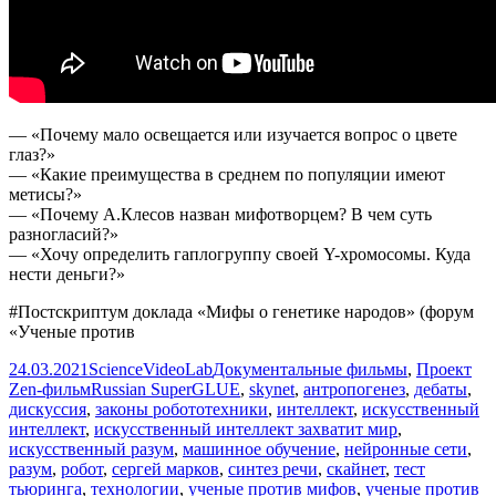
— «Почему мало освещается или изучается вопрос о цвете
глаз?»
— «Какие преимущества в среднем по популяции имеют
метисы?»
— «Почему А.Клесов назван мифотворцем? В чем суть
разногласий?»
— «Хочу определить гаплогруппу своей Y-хромосомы. Куда
нести деньги?»
#Постскриптум доклада «Мифы о генетике народов» (форум
«Ученые против
Опубликовано
Автор
Рубрики
24.03.2021
ScienceVideoLab
Документальные фильмы
,
Проект
Метки
Zen-фильм
Russian SuperGLUE
,
skynet
,
антропогенез
,
дебаты
,
дискуссия
,
законы робототехники
,
интеллект
,
искусственный
интеллект
,
искусственный интеллект захватит мир
,
искусственный разум
,
машинное обучение
,
нейронные сети
,
разум
,
робот
,
сергей марков
,
синтез речи
,
скайнет
,
тест
тьюринга
,
технологии
,
ученые против мифов
,
ученые против