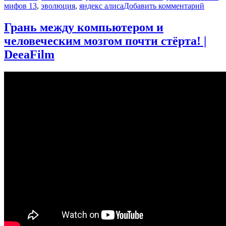
к
мифов 13
,
эволюция
,
яндекс алиса
Добавить комментарий
запис
Гены
Грань между компьютером и
и
человеческим мозгом почти стёрта! |
нацио
Олег
DeeaFilm
Балан
Постс