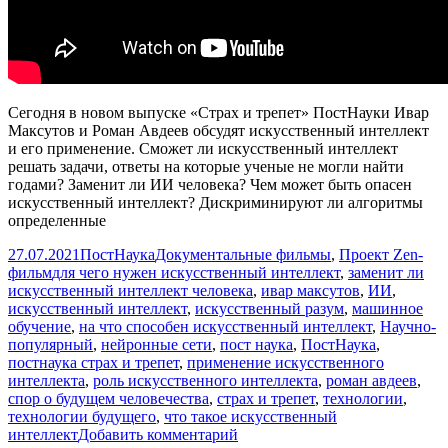
Сегодня в новом выпуске «Страх и трепет» ПостНауки Ивар
Максутов и Роман Авдеев обсудят искусственный интеллект
и его применение. Сможет ли искусственный интеллект
решать задачи, ответы на которые ученые не могли найти
годами? Заменит ли ИИ человека? Чем может быть опасен
искусственный интеллект? Дискриминируют ли алгоритмы
определенные
Опубликовано
Автор
Рубрики
27.07.2021
ПостНаука
Документальные фильмы
,
Проект Zen-
Метки
фильм
для чего нужен искусственный интеллект
,
заменит ли
искусственный интеллект человека
,
ивар максутов
,
ИИ
,
искусственный интеллект
,
искусственный разум
,
машинное
обучение
,
на что способен искусственный интеллект
,
Научно-
популярный
,
нейронные сети
,
пост наука
,
ПостНаука
,
постнаука страх и трепет
,
применение искусственного
интеллекта
,
роль искусственного интеллекта
,
роман авдеев
,
спор о будущем человечества
,
страх и трепет
,
технологии
,
технологии будущего
,
что такое искусственный
к
интеллект
Добавить комментарий