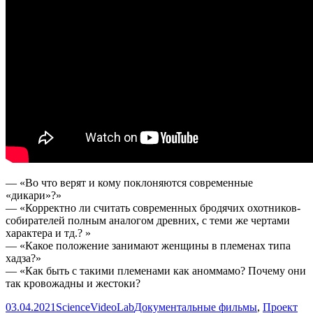
— «Во что верят и кому поклоняются современные
«дикари»?»
— «Корректно ли считать современных бродячих охотников-
собирателей полным аналогом древних, с теми же чертами
характера и тд.? »
— «Какое положение занимают женщины в племенах типа
хадза?»
— «Как быть с такими племенами как аноммамо? Почему они
так кровожадны и жестоки?
Опубликовано
Автор
Рубрики
03.04.2021
ScienceVideoLab
Документальные фильмы
,
Проект