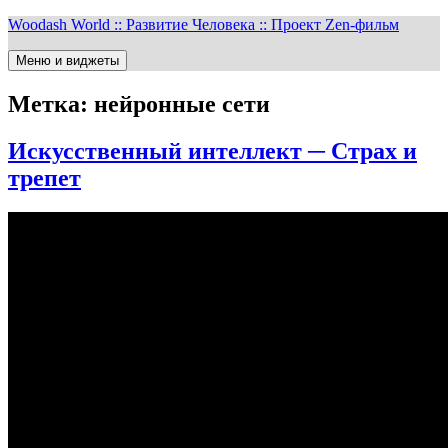
Перейти
Woodash World :: Развитие Человека :: Проект Zen-фильм
к
содержимому
Меню и виджеты
Метка:
нейронные сети
Искусственный интеллект ─ Страх и
трепет