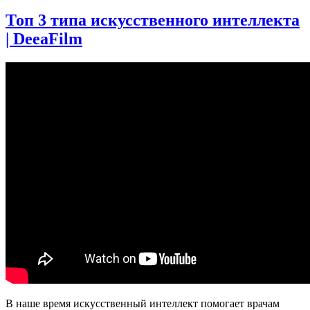
записи
Искусственный
Топ 3 типа искусственного интеллекта
интеллект
| DeeaFilm
─
Страх
и
трепет
В наше время искусственный интеллект помогает врачам