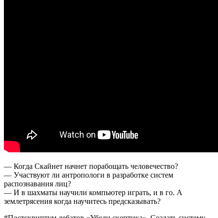
почти
стёрта!
|
DeeaFilm
— Когда Скайнет начнет порабощать человечество?
— Участвуют ли антропологи в разработке систем
распознавания лиц?
— И в шахматы научили компьютер играть, и в го. А
землетрясения когда научитесь предсказывать?
#Постскриптум дебатов «Убеди скептика». Создать систему