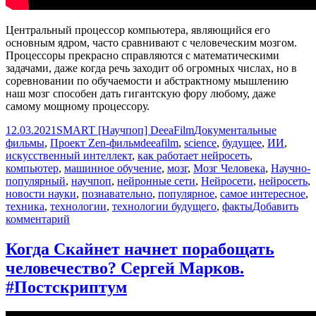
Центральный процессор компьютера, являющийся его
основным ядром, часто сравнивают с человеческим мозгом.
Процессоры прекрасно справляются с математическими
задачами, даже когда речь заходит об огромных числах, но в
соревновании по обучаемости и абстрактному мышлению
наш мозг способен дать гигантскую фору любому, даже
самому мощному процессору.
Опубликовано
Автор
Рубрики
12.03.2021
SMART [Научпоп] DeeaFilm
Документальные
Метки
фильмы
,
Проект Zen-фильм
deeafilm
,
science
,
будущее
,
ИИ
,
искусственный интеллект
,
как работает нейросеть
,
компьютер
,
машинное обучение
,
мозг
,
Мозг Человека
,
Научно-
популярный
,
научпоп
,
нейронные сети
,
Нейросети
,
нейросеть
,
новости науки
,
познавательно
,
популярное
,
самое интересное
,
техника
,
технологии
,
технологии будущего
,
факты
Добавить
к
комментарий
записи
Грань
Когда Скайнет начнет порабощать
между
человечество? Сергей Марков.
компьютером
и
#Постскриптум
человеческим
мозгом