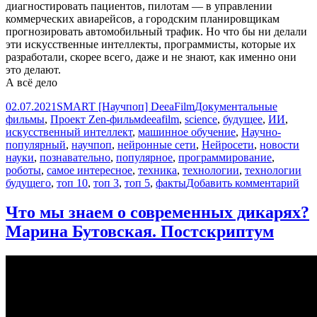
диагностировать пациентов, пилотам — в управлении
коммерческих авиарейсов, а городским планировщикам
прогнозировать автомобильный трафик. Но что бы ни делали
эти искусственные интеллекты, программисты, которые их
разработали, скорее всего, даже и не знают, как именно они
это делают.
А всё дело
Опубликовано
Автор
Рубрики
02.07.2021
SMART [Научпоп] DeeaFilm
Документальные
Метки
фильмы
,
Проект Zen-фильм
deeafilm
,
science
,
будущее
,
ИИ
,
искусственный интеллект
,
машинное обучение
,
Научно-
популярный
,
научпоп
,
нейронные сети
,
Нейросети
,
новости
науки
,
познавательно
,
популярное
,
программирование
,
роботы
,
самое интересное
,
техника
,
технологии
,
технологии
к
будущего
,
топ 10
,
топ 3
,
топ 5
,
факты
Добавить комментарий
зап
Топ
Что мы знаем о современных дикарях?
3
Марина Бутовская. Постскриптум
тип
иск
инт
|
Dee