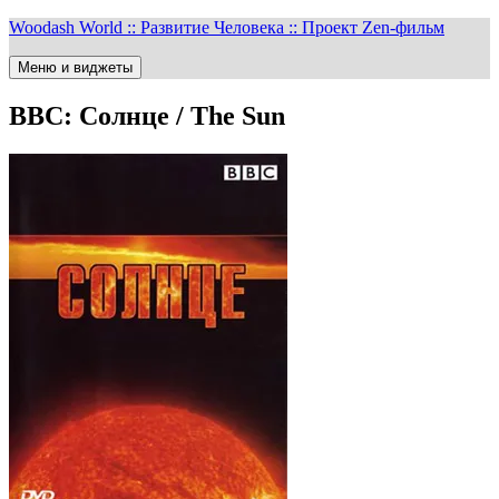
Перейти
Woodash World :: Развитие Человека :: Проект Zen-фильм
к
содержимому
Меню и виджеты
BBC: Солнце / The Sun