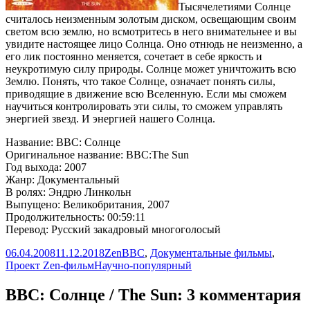
Тысячелетиями Солнце
считалось неизменным золотым диском, освещающим своим
светом всю землю, но всмотритесь в него внимательнее и вы
увидите настоящее лицо Солнца. Оно отнюдь не неизменно, а
его лик постоянно меняется, сочетает в себе яркость и
неукротимую силу природы. Солнце может уничтожить всю
Землю. Понять, что такое Солнце, означает понять силы,
приводящие в движение всю Вселенную. Если мы сможем
научиться контролировать эти силы, то сможем управлять
энергией звезд. И энергией нашего Солнца.
Название: BBC: Солнце
Оригинальное название: BBC:The Sun
Год выхода: 2007
Жанр: Документальный
В ролях: Эндрю Линкольн
Выпущено: Великобритания, 2007
Продолжительность: 00:59:11
Перевод: Русский закадровый многоголосый
Опубликовано
Автор
Рубрики
06.04.2008
11.12.2018
Zen
BBC
,
Документальные фильмы
,
Метки
Проект Zen-фильм
Научно-популярный
BBC: Солнце / The Sun: 3 комментария