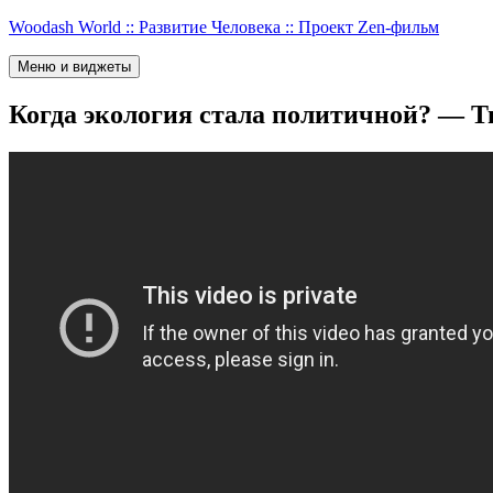
Перейти
Woodash World :: Развитие Человека :: Проект Zen-фильм
к
содержимому
Меню и виджеты
Когда экология стала политичной? — 