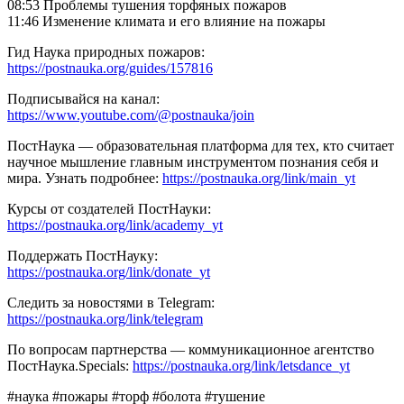
08:53 Проблемы тушения торфяных пожаров
11:46 Изменение климата и его влияние на пожары
Гид Наука природных пожаров:
https://postnauka.org/guides/157816
Подписывайся на канал:
https://www.youtube.com/@postnauka/join
ПостНаука — образовательная платформа для тех, кто считает
научное мышление главным инструментом познания себя и
мира. Узнать подробнее:
https://postnauka.org/link/main_yt
Курсы от создателей ПостНауки:
https://postnauka.org/link/academy_yt
Поддержать ПостНауку:
https://postnauka.org/link/donate_yt
Следить за новостями в Telegram:
https://postnauka.org/link/telegram
По вопросам партнерства — коммуникационное агентство
ПостНаука.Specials:
https://postnauka.org/link/letsdance_yt
#наука #пожары #торф #болота #тушение