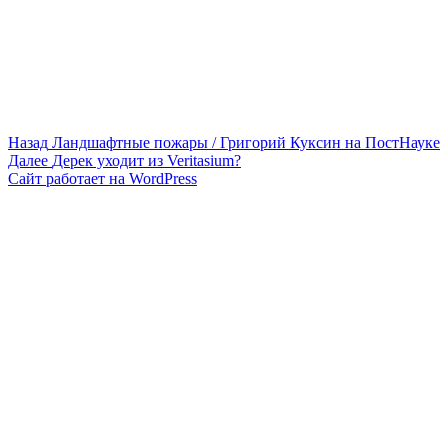
Навигация
Предыдущая
Назад
Ландшафтные пожары / Григорий Куксин на ПостНауке
запись:
Следующая
Далее
Дерек уходит из Veritasium?
по
запись:
Сайт работает на WordPress
записям