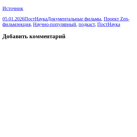
Источник
Опубликовано
Автор
Рубрики
05.01.2026
ПостНаука
Документальные фильмы
,
Проект Zen-
Метки
фильм
лекция
,
Научно-популярный
,
подкаст
,
ПостНаука
Добавить комментарий