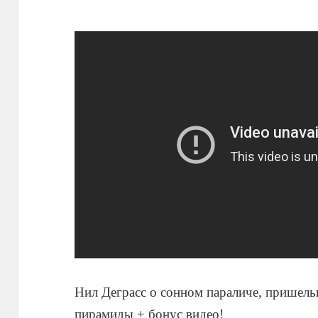
Нил Деграсс о сонном параличе, пришельц
пирамиды + бонус видео!