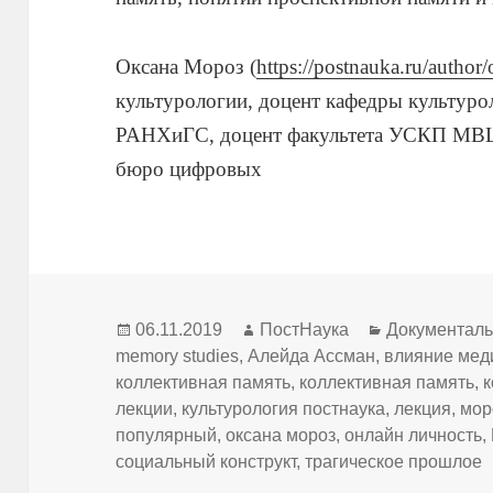
Оксана Мороз (
https://postnauka.ru/author
культурологии, доцент кафедры культур
РАНХиГС, доцент факультета УСКП МВШСЭ
бюро цифровых
Опубликовано
Автор
Рубрики
06.11.2019
ПостНаука
Документал
memory studies
,
Алейда Ассман
,
влияние мед
коллективная память
,
коллективная память
,
к
лекции
,
культурология постнаука
,
лекция
,
мор
популярный
,
оксана мороз
,
онлайн личность
,
социальный конструкт
,
трагическое прошлое