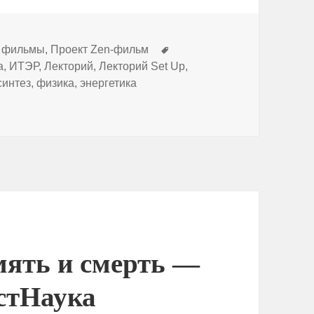
Метки
е фильмы
,
Проект Zen-фильм
а
,
ИТЭР
,
Лекторий
,
Лекторий Set Up
,
синтез
,
физика
,
энергетика
 Качкин — ITER. Путь к термоядерному процветанию
мять и смерть —
стНаука