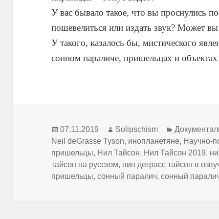
У вас бывало такое, что вы проснулись п
пошевелиться или издать звук? Может вы
У такого, казалось бы, мистического явле
сонном параличе, пришельцах и объектах
Опубликовано
Автор
Рубрики
07.11.2019
Solipschism
Документа
Neil deGrasse Tyson
,
инопланетяне
,
Научно-п
пришельцы
,
Нил Тайсон
,
Нил Тайсон 2019
,
ни
тайсон на русском
,
пин деграсс тайсон в озву
пришельцы
,
сонный паралич
,
сонный паралич