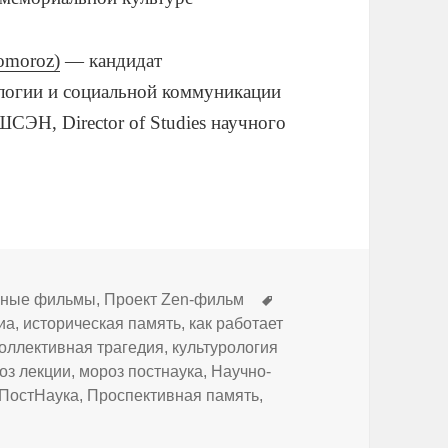
/omoroz)
— кандидат
ологии и социальной коммуникации
Н, Director of Studies научного
Метки
ьные фильмы
,
Проект Zen-фильм
иа
,
историческая память
,
как работает
оллективная трагедия
,
культурология
оз лекции
,
мороз постнаука
,
Научно-
ПостНаука
,
Проспективная память
,