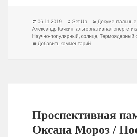
Опубликовано
Автор
Рубрики
06.11.2019
Set Up
Документальны
Александр Качкин
,
альтернативная энергетик
Научно-популярный
,
солнце
,
Термоядерный 
к записи Александр
Добавить комментарий
Проспективная па
Оксана Мороз / По