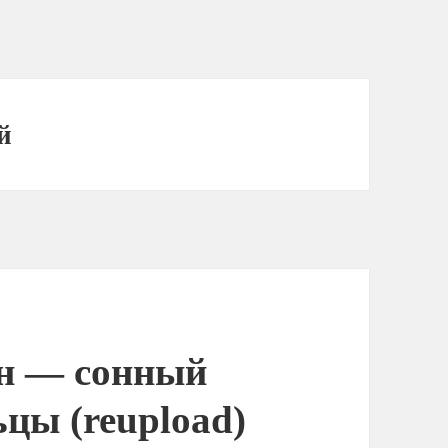
й
он — сонный
цы (reupload)