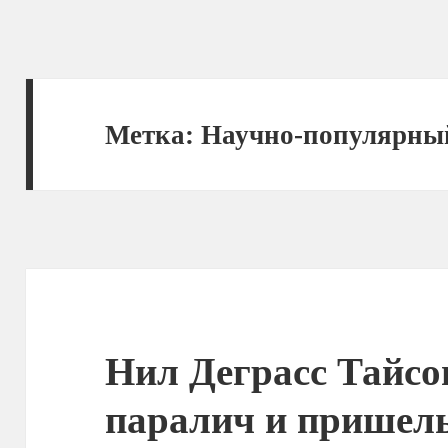
Метка:
Научно-популярны
Нил Деграсс Тайс
паралич и пришель