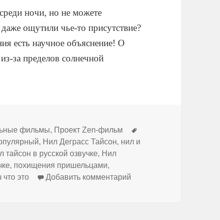
осреди ночи, но не можете
 даже ощутили чье-то присутствие?
ния есть научное объяснение! О
 из-за пределов солнечной
Метки
льные фильмы
,
Проект Zen-фильм
опулярный
,
Нил Деграсс Тайсон
,
нил и
л тайсон в русской озвучке
,
Нил
чке
,
похищения пришельцами
,
к записи Нил Деграсс Т
 что это
Добавить комментарий