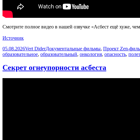
Смотрите полное видео в нашей озвучке «Асбест ещё хуже, чем в
Источник
Опубликовано
Автор
Рубрики
05.08.2026
Vert Dider
Документальные фильмы
,
Проект Zen-фил
образовательное
,
образовательный
,
онкология
,
опасность
,
поле
Секрет огнеупорности асбеста