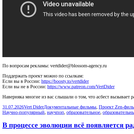
По вопросам рекламы: vertdider@blossom-agency.ru
Поддержать проект можно по ссылкам:
Если вы в России:
https://boosty.to/vertdider
Если вы не в России:
https://www.patreon.com/VertDider
Наверняка многие из вас слышали о том, что асбест вызывает р
Опубликовано
Автор
Рубрики
31.07.2026
Vert Dider
Документальные фильмы
,
Проект Zen-фил
Научно-популярный
,
научпоп
,
образовательное
,
образовательн
В процессе эволюции всё появляется р