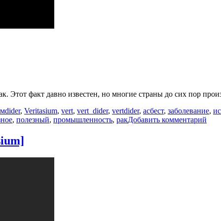
ак. Этот факт давно известен, но многие страны до сих пор про
Метки
ьм
dider
,
Veritasium
,
vert
,
vert_dider
,
vertdider
,
асбест
,
заболевание
,
ис
к
зное
,
полезный
,
промышленность
,
рак
Добавить комментарий
зап
Асб
sium]
ещё
хуже
чем
вы
дум
[Ver