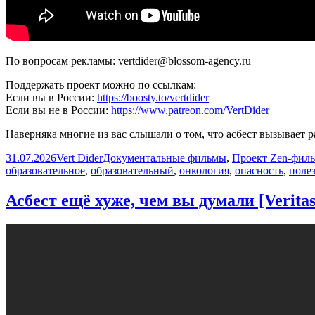
По вопросам рекламы: vertdider@blossom-agency.ru
Поддержать проект можно по ссылкам:
Если вы в России:
https://boosty.to/vertdider
Если вы не в России:
https://www.patreon.com/VertDider
Наверняка многие из вас слышали о том, что асбест вызывает р
Опубликовано
Автор
Рубрики
31.07.2026
Vert Dider
Документальные фильмы
,
Проект Zen-фил
образовательное
,
образовательный
,
онкология
,
опасность
,
поле
Асбест ещё хуже, чем вы думали [Verita