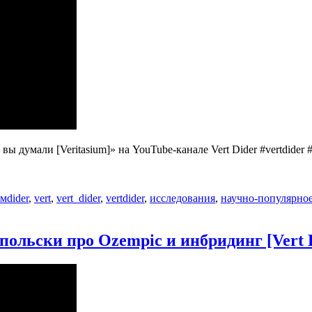
ы думали [Veritasium]» на YouTube-канале Vert Dider #vertdider 
Метки
ьм
dider
,
vert
,
vert_dider
,
vertdider
,
исследования
,
научно-популярно
писи
вая
польски про Ozempic и инбридинг [Vert 
вучка
е
нале!