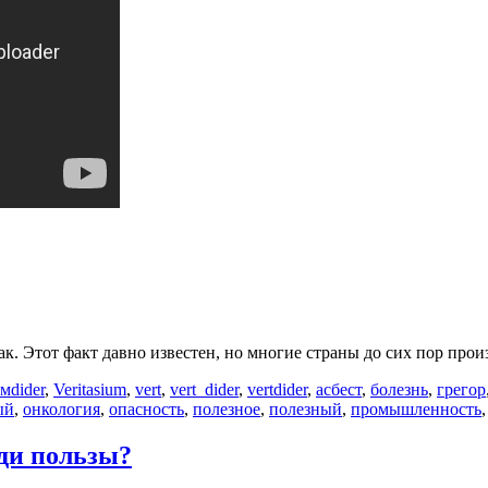
ак. Этот факт давно известен, но многие страны до сих пор про
Метки
ьм
dider
,
Veritasium
,
vert
,
vert_dider
,
vertdider
,
асбест
,
болезнь
,
грегор
ый
,
онкология
,
опасность
,
полезное
,
полезный
,
промышленность
ади пользы?