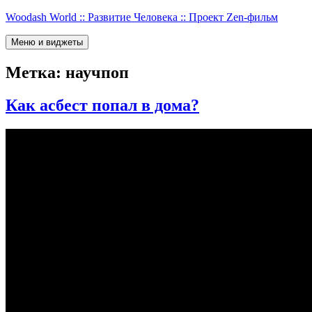
Перейти
Woodash World :: Развитие Человека :: Проект Zen-фильм
к
содержимому
Меню и виджеты
Метка:
научпоп
Как асбест попал в дома?