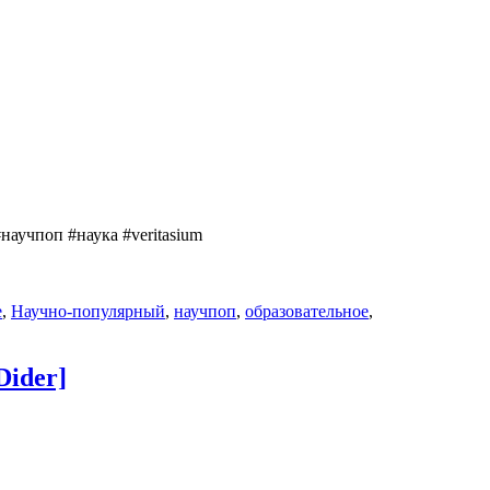
#научпоп #наука #veritasium
е
,
Научно-популярный
,
научпоп
,
образовательное
,
Dider]