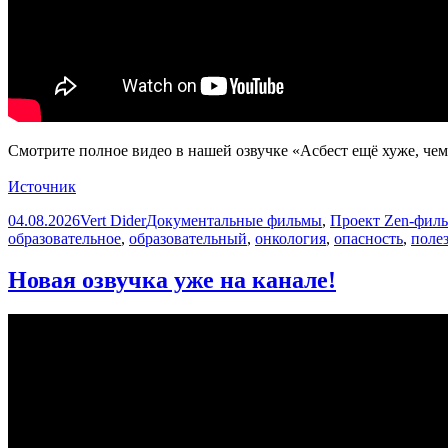
Смотрите полное видео в нашей озвучке «Асбест ещё хуже, чем в
Источник
Опубликовано
Автор
Рубрики
04.08.2026
Vert Dider
Документальные фильмы
,
Проект Zen-фил
образовательное
,
образовательный
,
онкология
,
опасность
,
поле
Новая озвучка уже на канале!