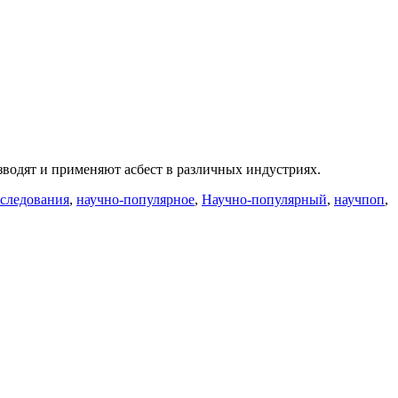
изводят и применяют асбест в различных индустриях.
следования
,
научно-популярное
,
Научно-популярный
,
научпоп
,
иси
ест
,
али
itasium]