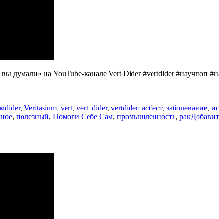
ы думали» на YouTube-канале Vert Dider #vertdider #научпоп #на
Метки
ьм
dider
,
Veritasium
,
vert
,
vert_dider
,
vertdider
,
асбест
,
заболевание
,
ис
зное
,
полезный
,
Помоги Себе Сам
,
промышленность
,
рак
Добавит