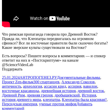
Что римская пропаганда говорила про Древний Восток?
Правда ли, что Клеопатра передвигалась на огромном
сфинксе? Все ли восточные правители были сказочно богаты?
Какие зверские культы существовали на Востоке?
Есть вопросы? Пишите вопросы в комментариях — и спикер
ответит на них в «Постскриптуме» на канале
@ScienceVideoLab
Поддержать
Опубликовано
Автор
Рубрики
25.01.2024
АНТРОПОГЕНЕЗ.РУ
Документальные фильмы
,
Метки
Проект Zen-фильм
300 спартанцев
,
Александр Соколов
,
античность
,
археология
,
ассасин крид
,
ассирия
,
вавилон
,
восточные красавицы
,
древнейшая история
,
древний восток
,
Древний Рим
,
древняя греция
,
дробышевский
,
История
,
история древнего мира
,
клеопатра
,
Клеопатра была красивая?
,
Персидская империя
,
ученые против мифов
Добавить
к
комментарий