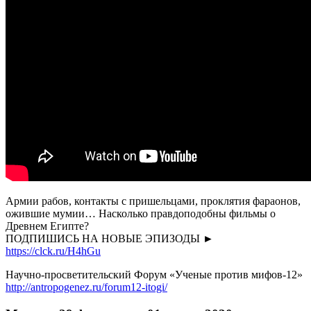
National
Geographic
Армии рабов, контакты с пришельцами, проклятия фараонов,
ожившие мумии… Насколько правдоподобны фильмы о
Древнем Египте?
ПОДПИШИСЬ НА НОВЫЕ ЭПИЗОДЫ ►
https://clck.ru/H4hGu
Научно-просветительский Форум «Ученые против мифов-12»
http://antropogenez.ru/forum12-itogi/