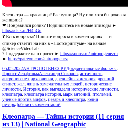
Клеопатра — красавица? Распутница? Ну или хотя бы роковая
женщина?
❤ Понравился ролик? Подпишитесь на новые эпизоды ►
https://clck.ru/H4hGu
❓ Есть вопросы? Пишите вопросы в комментариях — и
спикер ответит на них в «Постскриптуме» на канале
@ScienceVideoLab
? Поддержите наш проект ►
https://sponsr.ru/antropogenezru
►
https://patreon.com/antropogenez
Опубликовано
Автор
Рубрики
05.05.2022
АНТРОПОГЕНЕЗ.РУ
Документальные фильмы
,
Метки
Проект Zen-фильм
Александр Соколов
,
античность
,
антропогенез
,
археология
,
древнейшая история
,
древний
египет
,
жзл
,
жизнь замечательных людей
,
исторические
личности
,
История
,
как выглядели исторические личности
,
клеопатра
,
клеопатра история
,
марк антоний
,
птолемей
,
ученые против мифов
,
цезарь и клеопатра
,
юлий
к
цезарь
Добавить комментарий
записи
Клеопатра,
Клеопатра — Тайны истории (11 серия
царица
из 13) | National Geographic
Египта: