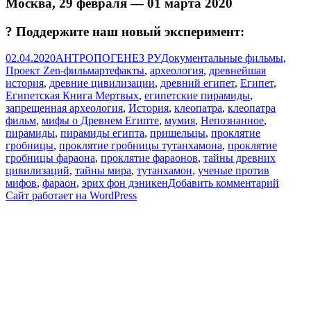
Москва, 29 февраля — 01 марта 2020
? Поддержите наш новый эксперимент:
Опубликовано
Автор
Рубрики
02.04.2020
АНТРОПОГЕНЕЗ РУ
Документальные фильмы
,
Метки
Проект Zen-фильм
артефакты
,
археология
,
древнейшая
история
,
древние цивилизации
,
древний египет
,
Египет
,
Египетская Книга Мертвых
,
египетские пирамиды
,
запрещенная археология
,
История
,
клеопатра
,
клеопатра
фильм
,
мифы о Древнем Египте
,
мумия
,
Непознанное
,
пирамиды
,
пирамиды египта
,
пришельцы
,
проклятие
гробницы
,
проклятие гробницы тутанхамона
,
проклятие
гробницы фараона
,
проклятие фараонов
,
тайны древних
цивилизаций
,
тайны мира
,
тутанхамон
,
ученые против
к
мифов
,
фараон
,
эрих фон дэникен
Добавить комментарий
записи
Сайт работает на WordPress
Муми
проти
прише
мифы
о
Древн
Египт
в
кино.