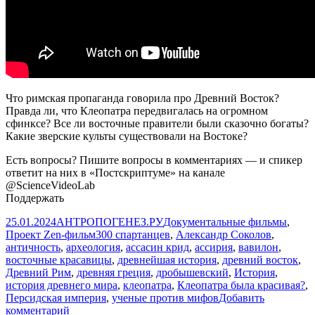
Что римская пропаганда говорила про Древний Восток?
Правда ли, что Клеопатра передвигалась на огромном
сфинксе? Все ли восточные правители были сказочно богаты?
Какие зверские культы существовали на Востоке?
Есть вопросы? Пишите вопросы в комментариях — и спикер
ответит на них в «Постскриптуме» на канале
@ScienceVideoLab
Поддержать
Опубликовано
Автор
Рубрики
25.01.2024
АНТРОПОГЕНЕЗ.РУ
Документальные фильмы
,
Метки
Проект Zen-фильм
300 спартанцев
,
Александр Соколов
,
античность
,
археология
,
ассасин крид
,
ассирия
,
вавилон
,
восточные красавицы
,
древнейшая история
,
древний восток
,
Древний Рим
,
древняя греция
,
дробышевский
,
История
,
история древнего мира
,
клеопатра
,
Клеопатра была красивая?
,
Персидская империя
,
ученые против мифов
Добавить
к
комментарий