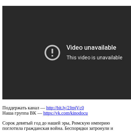
факты
против
стереотипов.
Владимир
Большаков.
Ученые
против
мифов
17-
2
Поддержать канал —
http://bit.ly/2JmjVc0
Наша группа ВК —
https://vk.com/kinodocu
Сорок девятый год до нашей эры, Римскую империю
поглотила гражданская война. Беспорядки затронули и