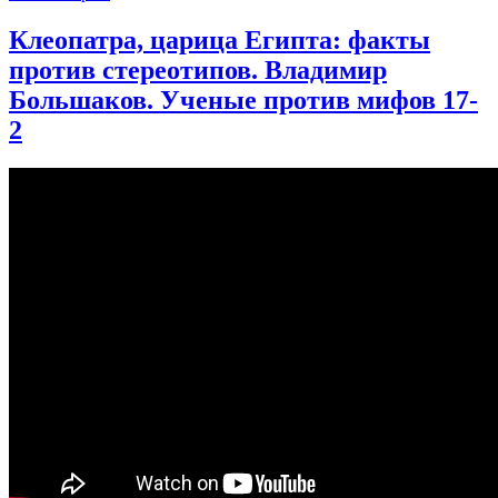
записи
Почему
Клеопатра, царица Египта: факты
мы
против стереотипов. Владимир
—
жертвы
Большаков. Ученые против мифов 17-
римской
2
пропаганды?
|
Ученые
против
мифов
21-
14
|
Мария
Назарова