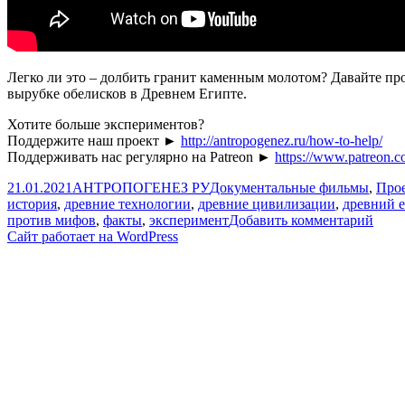
Легко ли это – долбить гранит каменным молотом? Давайте пр
вырубке обелисков в Древнем Египте.
Хотите больше экспериментов?
Поддержите наш проект ►
http://antropogenez.ru/how-to-help/
Поддерживать нас регулярно на Patreon ►
https://www.patreon.
Опубликовано
Автор
Рубрики
21.01.2021
АНТРОПОГЕНЕЗ РУ
Документальные фильмы
,
Прое
история
,
древние технологии
,
древние цивилизации
,
древний е
к
против мифов
,
факты
,
эксперимент
Добавить комментарий
запи
Сайт работает на WordPress
Эксп
доле
прот
гран
|
Могл
егип
выру
обел