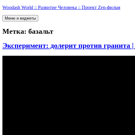
Перейти
Woodash World :: Развитие Человека :: Проект Zen-фильм
к
содержимому
Меню и виджеты
Метка:
базальт
Эксперимент: долерит против гранита 