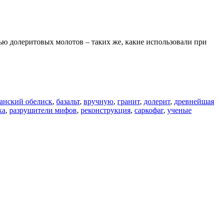
ью долеритовых молотов – таких же, какие использовали при
анский обелиск
,
базальт
,
вручную
,
гранит
,
долерит
,
древнейшая
ка
,
разрушители мифов
,
реконструкция
,
саркофаг
,
ученые