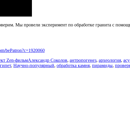
оверим. Мы провели эксперимент по обработке гранита с помощ
com/bePatron?c=1920060
Метки
кт Zen-фильм
Александр Соколов
,
антропогенез
,
археология
,
асу
гипет
,
Научно-популярный
,
обработка камня
,
пирамиды
,
провер
си
еримент:
рит
ив
ита
и
тяне
бить
иск?