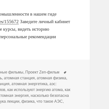
ромышленности в нашем гиде
des/155672
Заведите личный кабинет
е курсы, видеть историю
 персональные рекомендации
Метки
ьные фильмы
,
Проект Zen-фильм
ь
,
атомная станция
,
атомная физика
,
анция
,
атомная энергетика
,
аэс:
лов
,
как используют энергию атома
,
как
атомная энергия
,
насколько безопасна
ука лекции
,
физика
,
что такое АЭС
,
аписи АЭС: безопасность и перспективы — Владимир Асмол