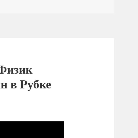
 Физик
н в Рубке