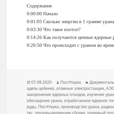
Содержание
0:00:00 Начало
0:01:05 Сколько энергии в 1 грамме уран
0:03:30 Что такое изотоп?
0:14:26 Как получаются цепные ядерные 
0:20:50 Что происходит с ураном во врем
Опубликовано
Автор
Рубрики
07.09.2020
ПостНаука
Документал
адель цебенко
,
атомные электростанции
,
АЭ
захоронение ядерных отходов
,
изучение ура
обогащение урана
,
отработанное ядерное то
руды
,
ПостНаука
,
производство урана
,
радио
твс
,
тепловыделяющие сборки
,
ториевый топ