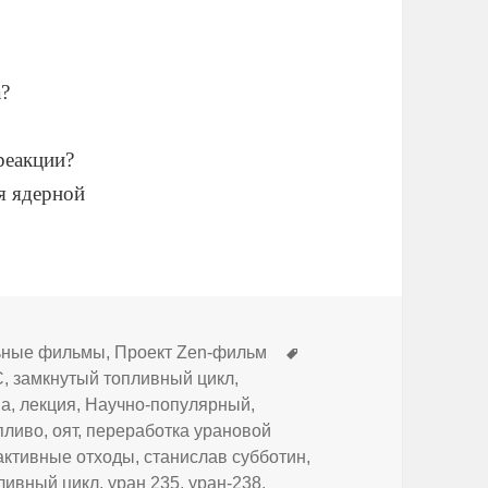
а?
реакции?
я ядерной
Метки
ьные фильмы
,
Проект Zen-фильм
С
,
замкнутый топливный цикл
,
на
,
лекция
,
Научно-популярный
,
пливо
,
оят
,
переработка урановой
активные отходы
,
станислав субботин
,
ливный цикл
,
уран 235
,
уран-238
,