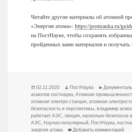
Читайте другие материалы об атомной п
«Энергия атома»:
https://postnauka.ru/gui
на ПостНауке, чтобы сохранять избранны
пройденных вами материалов и получать
Опубликовано
Автор
Рубрики
02.11.2020
ПостНаука
Документал
асмолов постнаука
,
Атомная промышленност
атомная электро станция
,
атомная электрост
безопасность и перспективы
,
владимир асмо
работает АЭС
,
лекция
,
насколько безопасна 
АЭС
,
Научно-популярный
,
ПостНаука
,
постна
к з
энергия атома
Добавить комментарий